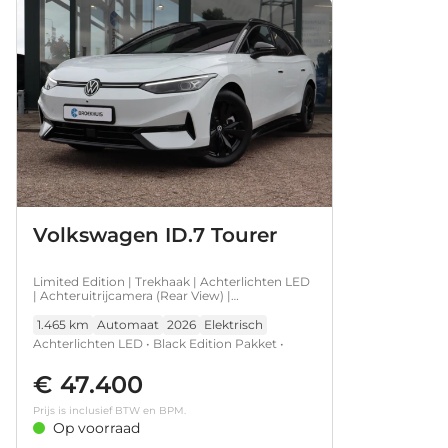
Volkswagen ID.7 Tourer
Limited Edition | Trekhaak | Achterlichten LED
| Achteruitrijcamera (Rear View) |
Afstandsontgrendeling voor achterklep
1.465 km
Automaat
2026
Elektrisch
Achterlichten LED • Black Edition Pakket •
Bumpers in carrosseriekleur •
€ 47.400
Koplampverlichting LED • Trekhaak •
Sfeerverlichting interieur (10 kleuren instelbaar)
Prijs is inclusief BTW en BPM.
• Voorstoelen, verwarmbaar • Zijruiten achter
Op voorraad
en achterruit getint • Achteruitrijcamera (Rear