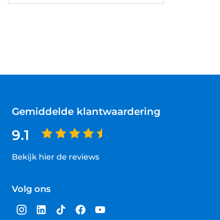
View) • Afstandsontgrendeling voor achterklep
• Airconditioning automatisch, 2-zone
(Climatronic) • Automatische afstandsregeling
'Adaptive Cruise Control' • Buitenspiegels
elektrisch verstel-, verwarm- en inklapbaar,
met kantelfunctie bijrijdersspiegel •
Grootlichtassistent (Light Assist) •
Stuurbekrachtiging elektromechanisch,
snelheidsafhankelijk • Stuurwiel,
multifunctioneel
Gemiddelde klantwaardering
9.1
Bekijk hier de reviews
4.5
van
Volg ons
5
sterren