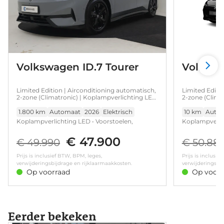
Volkswagen ID.7 Tourer
Volkswa
Limited Edition | Airconditioning automatisch,
Limited Editi
2-zone (Climatronic) | Koplampverlichting LED
2-zone (Clima
| Voorstoelen, verwarmbaar
| Voorstoelen
1.800 km
Automaat
2026
Elektrisch
10 km
Auto
Koplampverlichting LED • Voorstoelen,
Koplampverlic
verwarmbaar • Airconditioning automatisch,
verwarmbaar •
€ 47.900
2-zone (Climatronic)
2-zone (Clima
€ 49.990
€ 50.88
Prijs is inclusief BTW, BPM, leges,
Prijs is inclusie
verwijderingsbijdrage en rijklaarmaakkosten.
verwijderingsbij
Op voorraad
Op voorr
Eerder bekeken