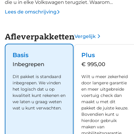
die u in elke Volkswagen terugziet. Waarom
Volkswagen een goede keuze is, ervaart u zelf met
Lees de omschrijving
deze ID.7 Tourer. Geruisloos genieten tegen lage
kosten? Dan is deze elektromotor iets voor u! We
hebben het hier over een nieuwe auto, hij is nu
Afleverpakketten
Vergelijk
direct leverbaar. Een krachtige motor geeft deze
auto zijn sportieve prestaties. Verder is de
Volkswagen uitgerust met: LED koplampen, in
Basis
Plus
hoogte verstelbare voorstoelen, donker getint glas
Inbegrepen
€ 995,00
achter, LED-achterlichten en snelheidsafhankelijke
stuurbekrachtiging. Met de achteruitrijcamera ziet
Dit pakket is standaard
Wilt u meer zekerheid
u wat er achter de auto gebeurt. Zo rijdt u
inbegrepen. We vinden
door langere garantie
moeiteloos achteruit. Met adaptive cruise control
het logisch dat u op
en meer uitgebreide
houdt de auto zelfstandig afstand tot uw
kwaliteit kunt rekenen en
voertuig check dan
we laten u graag weten
maakt u met dit
voorligger. Een veiligheidsverhogende optie
wat u kunt verwachten.
pakket de juiste keuze.
waarmee u comfortabel onderweg bent.
Bovendien kunt u
Spraaksturing is onderdeel van de uitrusting van
hierdoor gebruik
deze auto. Met uw stem kunt u de belangrijkste
maken van
voertuigfuncties bedienen. Voor storingvrije digitale
mobiliteitsgarantie.