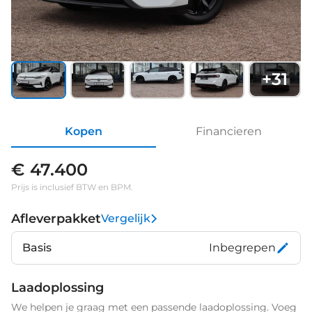
+
31
Kopen
Financieren
€ 47.400
Prijs is inclusief BTW en BPM.
Afleverpakket
Vergelijk
Basis
Inbegrepen
Laadoplossing
We helpen je graag met een passende laadoplossing. Voeg