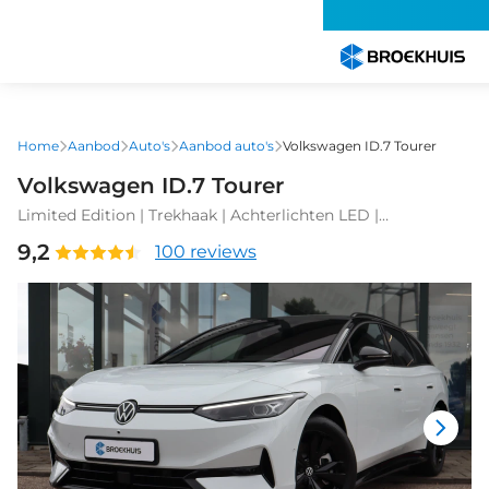
Overslaan
en
naar
de
inhoud
gaan
Home
Aanbod
Auto's
Aanbod auto's
Volkswagen ID.7 Tourer
Volkswagen ID.7 Tourer
Limited Edition | Trekhaak | Achterlichten LED |
Achteruitrijcamera (Rear View) | Afstandsontgrendeling
9,2
100 reviews
voor achterklep