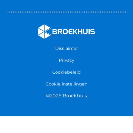
Vestigingen
Zakelijk
Nieuws & Blogs
Verzekeringen
Werken bij Broekhuis
Algemene voorwaarden
Persmap
Disclaimer
Privacy
Cookiebeleid
Cookie instellingen
©2026 Broekhuis