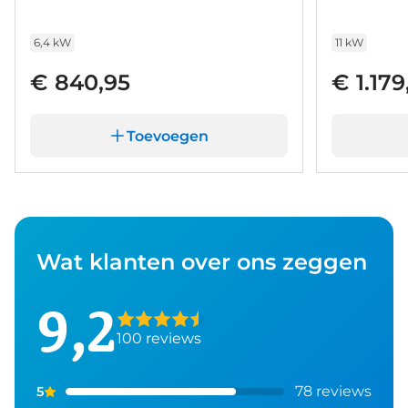
maar er gaat toch niets boven een proefrit. Als u
contact met ons opneemt, zetten we de auto voor
6,4 kW
11 kW
u klaar. We horen graag van u. .
€ 840,95
€ 1.179
Toevoegen
Wat klanten over ons zeggen
9,2
100 reviews
78 reviews
5