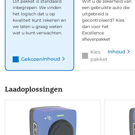
Dit pakket is standaard
Wilt u de zekerheid van
inbegrepen. We vinden
een gebruikte auto die
het logisch dat u op
uitgebreid is
kwaliteit kunt rekenen en
gecontroleerd? Kies
we laten u graag weten
dan voor het
wat u kunt verwachten.
Excellence
afleverpakket
Inhoud
Kies
Inhoud
Gekozen
pakket
Laadoplossingen