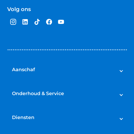
van
Volg ons
5
sterren
Aanschaf
Auto's
Bedrijfswagens
Onderhoud & Service
Campers
Werkplaatsafspraak maken
Fietsen
APK
Diensten
Onderhoud
Lease