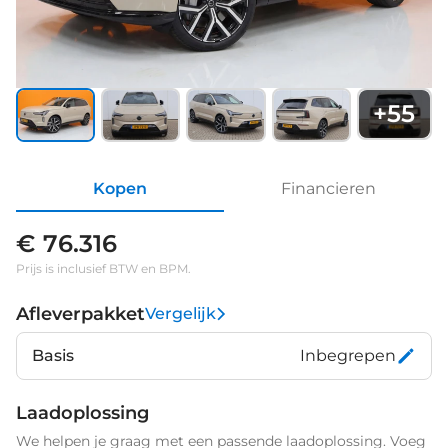
+
55
Kopen
Financieren
€ 76.316
Prijs is inclusief BTW en BPM.
Afleverpakket
Vergelijk
Basis
Inbegrepen
Laadoplossing
We helpen je graag met een passende laadoplossing. Voeg