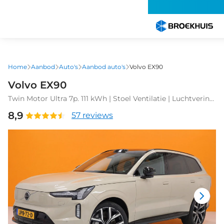
Overslaan
en
naar
de
inhoud
gaan
Home
Aanbod
Auto's
Aanbod auto's
Volvo EX90
Volvo EX90
Twin Motor Ultra 7p. 111 kWh | Stoel Ventilatie | Luchtvering
| Extra Getint Glas | Bose Audio |
8,9
57 reviews