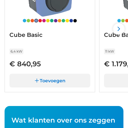
Cube Basic
Cube Ba
6,4 kW
11 kW
€ 840,95
€ 1.179
Toevoegen
Wat klanten over ons zeggen