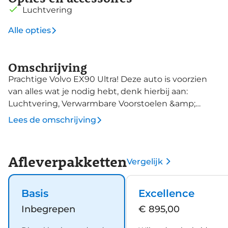
Luchtvering
Alle opties
Omschrijving
Prachtige Volvo EX90 Ultra! Deze auto is voorzien
van alles wat je nodig hebt, denk hierbij aan:
Luchtvering, Verwarmbare Voorstoelen &amp;
Stuurwiel, Stoel verkoeling voor, Google navigatie
Lees de omschrijving
&amp; Assistent, Lane Assist, 360cam en nog veel
meer! Wordt u de nieuwe bestuurder van deze
prachtige EX90? Twijfel niet kom langs of neem
Afleverpakketten
Vergelijk
contact met ons op!
Basis
Excellence
Inbegrepen
€ 895,00