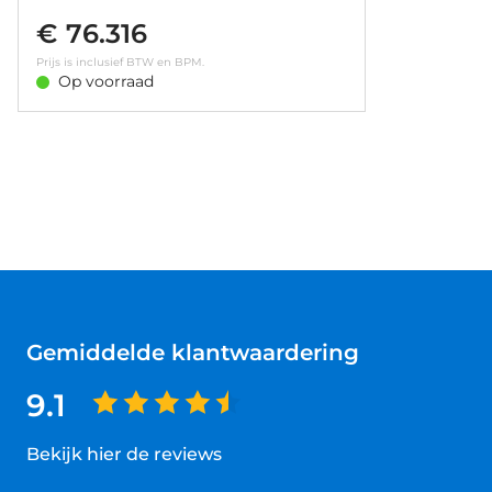
€ 76.316
Prijs is inclusief BTW en BPM.
Op voorraad
Gemiddelde klantwaardering
9.1
Bekijk hier de reviews
4.5