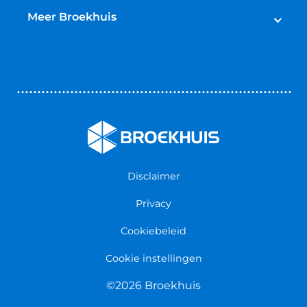
Broekhuis Jaarbeurt
Schadeherstel
Meer Broekhuis
Reparatie & Onderdelen
Autoverhuur
Contact opnemen
Bedrijfswageninrichting
Vestigingen
Zakelijk
Nieuws & Blogs
Verzekeringen
Werken bij Broekhuis
Algemene voorwaarden
Persmap
Disclaimer
Privacy
Cookiebeleid
Cookie instellingen
©2026 Broekhuis