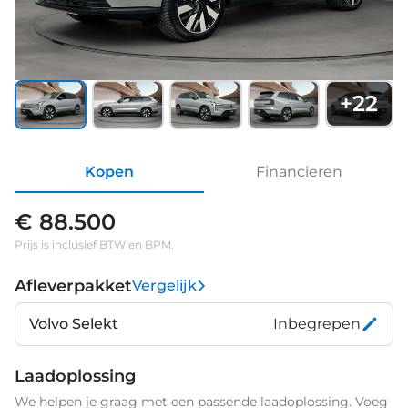
+
22
Kopen
Financieren
€ 88.500
Prijs is inclusief BTW en BPM.
Afleverpakket
Vergelijk
Volvo Selekt
Inbegrepen
Laadoplossing
We helpen je graag met een passende laadoplossing. Voeg