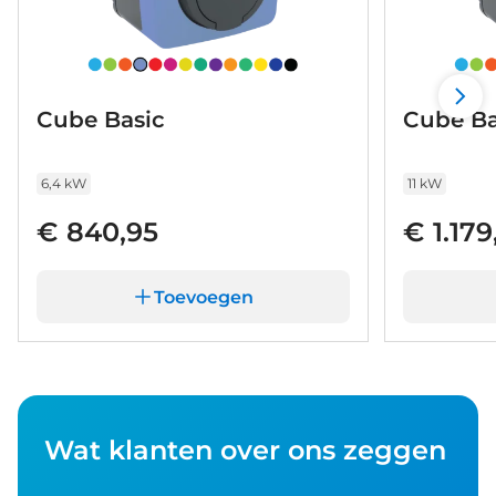
Cube Basic
Cube Ba
6,4 kW
11 kW
€ 840,95
€ 1.179
Toevoegen
Wat klanten over ons zeggen