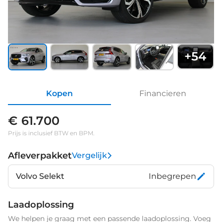
+
54
Kopen
Financieren
€ 61.700
Prijs is inclusief BTW en BPM.
Afleverpakket
Vergelijk
Volvo Selekt
Inbegrepen
Laadoplossing
We helpen je graag met een passende laadoplossing. Voeg