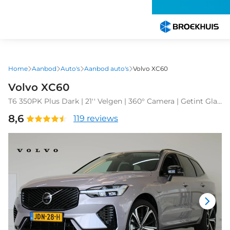
Overslaan
en
naar
de
inhoud
gaan
Home
Aanbod
Auto's
Aanbod auto's
Volvo XC60
Volvo XC60
T6 350PK Plus Dark | 21'' Velgen | 360° Camera | Getint Glas
| Verwarmbare voorruit | Adap Cruise | HK audio | Memory
8,6
119 reviews