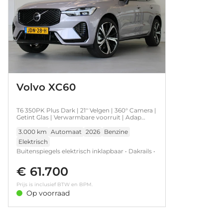
Volvo XC60
T6 350PK Plus Dark | 21'' Velgen | 360° Camera |
Getint Glas | Verwarmbare voorruit | Adap
Cruise | HK audio | Memory
3.000 km
Automaat
2026
Benzine
Elektrisch
Buitenspiegels elektrisch inklapbaar • Dakrails •
Lichtmetalen velgen multi-spaaks 21" •
€ 61.700
Metaalkleur • Trekhaak • Audio installatie
premium • DAB ontvanger • Draadloze
Prijs is inclusief BTW en BPM.
telefoonlader • Armsteun achter • Achterbank
Op voorraad
in delen neerklapbaar • Achterbank verwarmd
• Achteropkomend verkeer waarschuwing •
Achterruitverwarming • Achteruitrij assistent •
Achteruitrijcamera • Actieve noodgeval