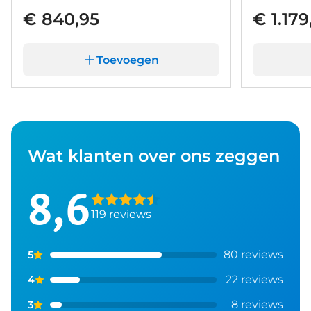
€ 840,95
€ 1.179
Toevoegen
Wat klanten over ons zeggen
8,6
119 reviews
80 reviews
5
22 reviews
4
8 reviews
3