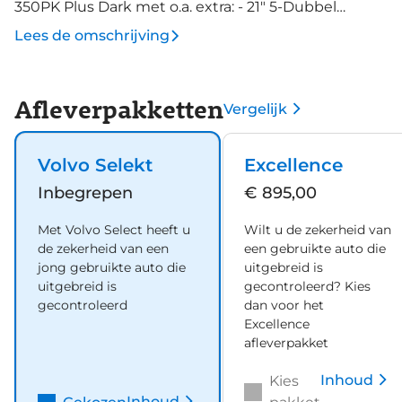
350PK Plus Dark met o.a. extra: - 21" 5-Dubbel
Spaaks Black / Diamond Cut velgen met 255/40 R21
Lees de omschrijving
banden - Visual Park Assist (incl. 360º view) met
Front "Fisheye" view en Side Park Assist - Extra
getint glas achterportieren en bagageruimte -
Afleverpakketten
Vergelijk
Verwarmbare voorruit Deze auto beschikt
standaard over: - Premium Audio by Harman
Kardon 14 Harman Kardon luidsprekers, 600 Watt
Volvo Selekt
Excellence
versterker en Dirac Unison® - Adaptive Cruise
Inbegrepen
€ 895,00
Control, Lane Keeping Aid, Speed Limiter en
bedieningsknoppen in het stuurwiel - Pre-
Met Volvo Select heeft u
Wilt u de zekerheid van
conditioning met timer voor verwarmen en koelen
de zekerheid van een
een gebruikte auto die
- Blind Spot Information System - BLIS met Lane
jong gebruikte auto die
uitgebreid is
Change Merge Assist en Steer Assist, Cross Traffic
uitgebreid is
gecontroleerd? Kies
gecontroleerd
dan voor het
Alert met Auto Brake en Collision Warning &amp;
Excellence
Mitigation Support achter - Elektrisch bedienbare
afleverpakket
bestuurdersstoel met geheugen Interieur: Nordico
quilted Charcoal bekleding met comfortstoelen,
Inhoud
Kies
armsteun achter met uitschuifbare bekerhouders
Inhoud