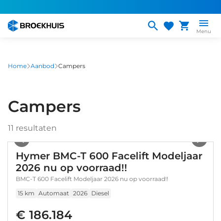
Overslaan
en
naar
Menu
de
inhoud
gaan
Home
Aanbod
Campers
Campers
11
resultaten
1
/
56
Hymer BMC-T 600 Facelift Modeljaar
2026 nu op voorraad!!
BMC-T 600 Facelift Modeljaar 2026 nu op voorraad!!
15 km
Automaat
2026
Diesel
€ 186.184