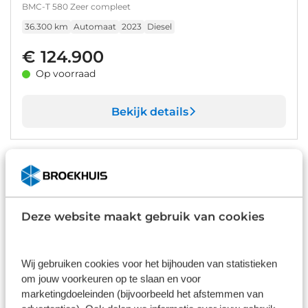
BMC-T 580 Zeer compleet
36.300 km
Automaat
2023
Diesel
€ 124.900
Op voorraad
Bekijk details
1
/
52
Hymer BMC-I 680 Modeljaar 2026
Facelift op voorraad!!
BMC-I 680 Modeljaar 2026 Facelift op voorraad!!
Deze website maakt gebruik van cookies
15 km
Automaat
2026
Diesel
€ 219.675
Wij gebruiken cookies voor het bijhouden van statistieken
Op voorraad
om jouw voorkeuren op te slaan en voor
marketingdoeleinden (bijvoorbeeld het afstemmen van
Bekijk details