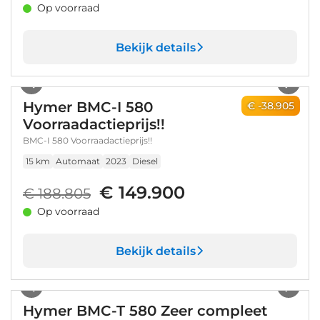
Op voorraad
Bekijk details
1
/
26
Hymer BMC-I 580
€ -38.905
Voorraadactieprijs!!
BMC-I 580 Voorraadactieprijs!!
15 km
Automaat
2023
Diesel
€ 149.900
€ 188.805
Op voorraad
Bekijk details
1
/
27
Hymer BMC-T 580 Zeer compleet