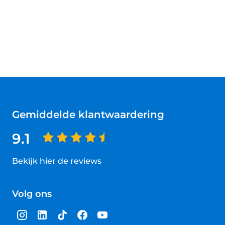
Gemiddelde klantwaardering
9.1
Bekijk hier de reviews
4.5
van
Volg ons
5
sterren