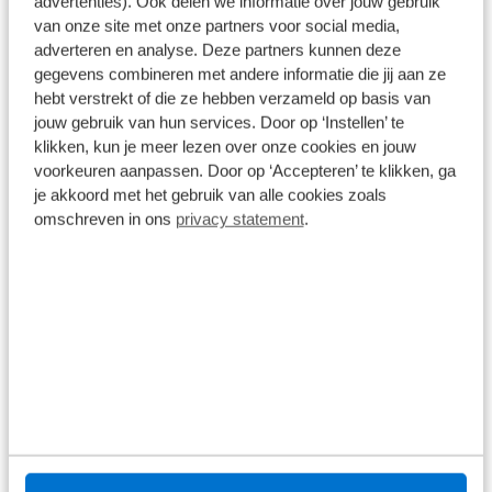
advertenties). Ook delen we informatie over jouw gebruik
van onze site met onze partners voor social media,
1
/
40
adverteren en analyse. Deze partners kunnen deze
gegevens combineren met andere informatie die jij aan ze
Hymer Exsis I 580 Pure
€ -21.840
hebt verstrekt of die ze hebben verzameld op basis van
Exsis I 580 Pure Integraal met Hefbed
jouw gebruik van hun services. Door op ‘Instellen’ te
klikken, kun je meer lezen over onze cookies en jouw
5.211 km
Handgeschakeld
2024
Diesel
voorkeuren aanpassen. Door op ‘Accepteren’ te klikken, ga
€ 99.900
€ 121.740
je akkoord met het gebruik van alle cookies zoals
omschreven in ons
privacy statement
.
Op voorraad
Bekijk details
1
/
41
Hymer GT-S
GT-S 685 Modeljaar 2027
15 km
Automaat
2026
Diesel
€ 151.555