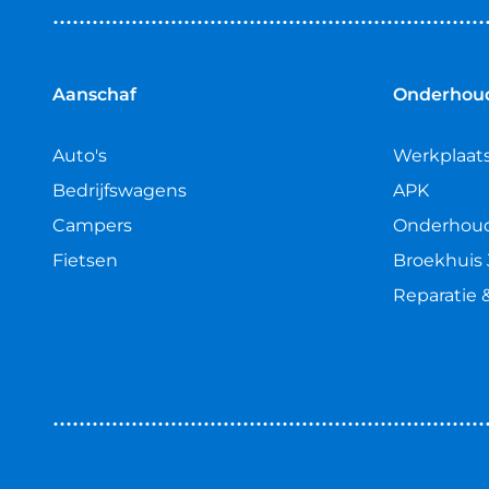
van
5
sterren
Aanschaf
Onderhoud
Auto's
Werkplaat
Bedrijfswagens
APK
Campers
Onderhou
Fietsen
Broekhuis 
Reparatie 