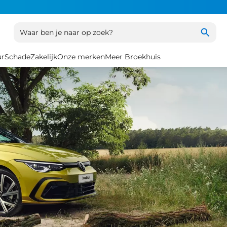
Waar ben je naar op zoek?
ur
Schade
Zakelijk
Onze merken
Meer Broekhuis