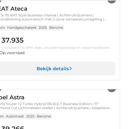
EAT Ateca
 TSI 115 6MT Style Business Intense | Achteruitrijcamera |
conditioning automatisch met 2-zone-temperatuurregeling |
omatisch dimmende binnenspiegel
 km
Handgeschakeld
2025
Benzine
 37.935
s is inclusief BTW, BPM, leges, verwijderingsbijdrage en rijklaarmaakkosten.
Op voorraad
Bekijk details
1
/
7
el Astra
rts Tourer 1.2 Turbo Hybrid 136 6DCT Business Edition | 17''
mond Cut Lichtmetalen wielen | Achteruitrijcamera | Adaptieve
ise Control
km
Automaat
2025
Benzine
 39.266