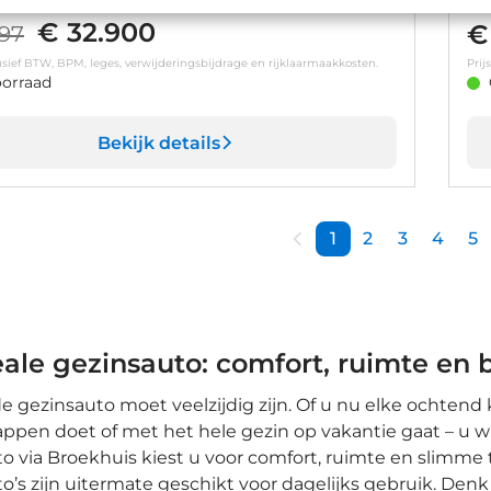
€ 32.900
€
397
clusief BTW, BPM, leges, verwijderingsbijdrage en rijklaarmaakkosten.
Prij
orraad
Bekijk details
1
2
3
4
5
eale gezinsauto: comfort, ruimte en
 gezinsauto moet veelzijdig zijn. Of u nu elke ochtend 
pen doet of met het hele gezin op vakantie gaat – u wil
o via Broekhuis kiest u voor comfort, ruimte en slimme
o’s zijn uitermate geschikt voor dagelijks gebruik. De