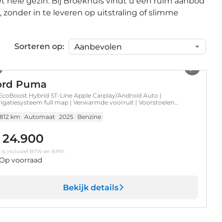
et hele gezin. Bij Broekhuis vindt u een ruim aanbod
, zonder in te leveren op uitstraling of slimme
Sorteren op:
1
/
41
ord Puma
 EcoBoost Hybrid ST-Line Apple Carplay/Android Auto |
igatiesysteem full map | Verwarmde voorruit | Voorstoelen
warmd | Achteruitrijcamera | Apple Carplay/Android
o|telefoonintegratie premium | Keyless start
.812 km
Automaat
2025
Benzine
 24.900
s is inclusief BTW en BPM.
Op voorraad
Bekijk details
1
/
7