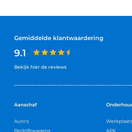
Gemiddelde klantwaardering
9.1
Bekijk hier de reviews
4.5
van
5
sterren
Aanschaf
Onderhoud
Auto's
Werkplaat
Bedrijfswagens
APK