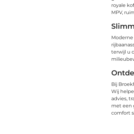
royale ko
MPV, ruim
Slimm
Moderne g
rijbaanas
terwijl u
milieube
Ontde
Bij Broek
Wij helpe
advies, t
met een g
comfort 