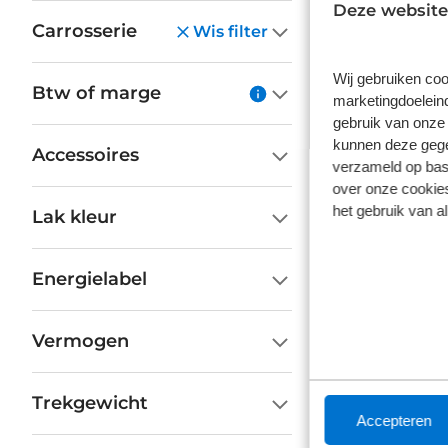
Deze website
Carrosserie
Wis filter
Ford
Wij gebruiken coo
1.0 EcoBo
Btw of marge
in hoogte 
marketingdoeleind
gebruik van onze 
512 km
kunnen deze gegev
Accessoires
€ 33
verzameld op basi
over onze cookies
Prijs is in
het gebruik van a
Op vo
Lak kleur
Energielabel
Vermogen
Opel 
GS | 17" 
Trekgewicht
Achteruit
Accepteren
10 km
A