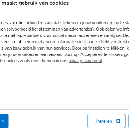
1
/
36
 maakt gebruik van cookies
 Puma
A
kies voor het bijhouden van statistieken om jouw voorkeuren op te s
ost Hybrid ST-Line X | Achteruitrijcamera | Bestuurdersstoel
55 
verstelbaar | Cruise control
Pan
en (bijvoorbeeld het afstemmen van advertenties). Ook delen we inf
site met onze partners voor social media, adverteren en analyse. De
Handgeschakeld
2025
Benzine
39
ens combineren met andere informatie die jij aan ze hebt verstrekt 
.750
€
s van jouw gebruik van hun services. Door op ‘Instellen’ te klikken, 
 en jouw voorkeuren aanpassen. Door op ‘Accepteren’ te klikken, ga
clusief BTW en BPM.
Prij
lle cookies zoals omschreven in ons
privacy statement
.
orraad
Bekijk details
1
/
7
Frontera
P
€ -2.497
Lichtmetalen velgen in Zwart met 215/60 R17 banden |
Act
rijcamera | Dode hoek waarschuwing
Instellen
10
utomaat
2026
Hybride benzine