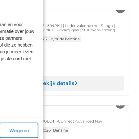
1
/
45
udi Q7
laan en voor
TFSI e quattro Pro Line S | 394PK | | Leder valcona met S-logo |
oramadak | Achterbank plus | Privacy glas | Stuurverwarming
ormatie over jouw
ze partners
.682 km
Automaat
2025
Hybride benzine
of die ze hebben
 85.745
kun je meer lezen
 je akkoord met
s is inclusief BTW en BPM.
Op voorraad
Bekijk details
1
/
10
eugeot 308
ive Pack Business | PEUGEOT i-Connect Advanced Nav
Weigeren
 km
Handgeschakeld
2026
Benzine