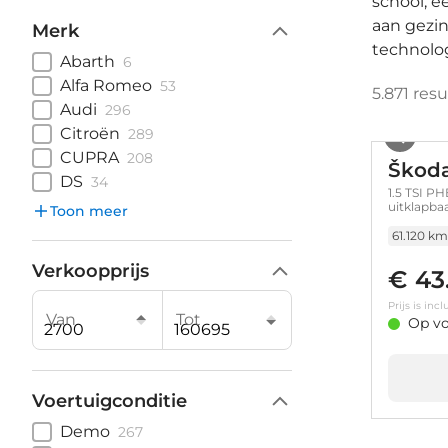
school, e
aan gezin
Merk
technolog
Abarth
6
Alfa Romeo
53
5.871
resu
Audi
296
Citroën
289
CUPRA
208
Škod
DS
34
1.5 TSI PHEV Busin
uitklapbaa
Toon meer
61.120 km
Verkoopprijs
€ 43
Prijs is in
Van
Tot
Op vo
Voertuigconditie
Demo
267