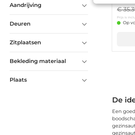
Aandrijving
€ 35.
Prijs is in
Op vo
Deuren
Zitplaatsen
Bekleding materiaal
Plaats
De id
Een goede
boodschap
gezinsaut
gezinsaut