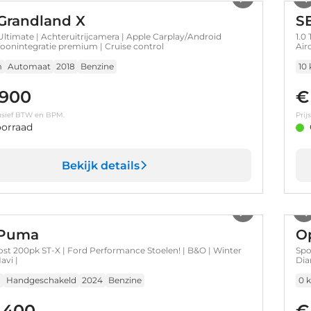
Grandland X
S
 Ultimate | Achteruitrijcamera | Apple Carplay/Android
1.0
foonintegratie premium | Cruise control
Air
Aut
m
Automaat
2018
Benzine
10
.900
€
clusief BTW en BPM.
Prij
orraad
Bekijk details
1
/
56
 Puma
Op
ost 200pk ST-X | Ford Performance Stoelen! | B&O | Winter
Spo
avi |
Dia
Cru
m
Handgeschakeld
2024
Benzine
0 
.400
€