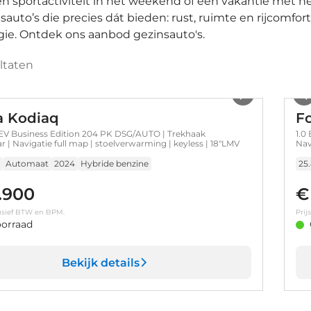
en sportactiviteit in het weekend of een vakantie met h
sauto’s die precies dát bieden: rust, ruimte en rijcomfort
ie. Ontdek ons aanbod gezinsauto's.
ltaten
1
/
35
a Kodiaq
F
ess Edition 204 PK DSG/AUTO | Trekhaak
1.0
r | Navigatie full map | stoelverwarming | keyless | 18"LMV
Nav
ver
Aut
Automaat
2024
Hybride benzine
25
.900
€
clusief BTW en BPM.
Prij
orraad
Bekijk details
1
/
36