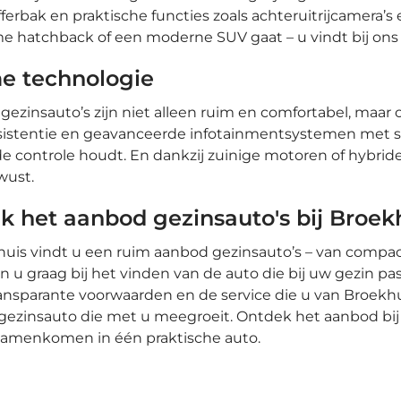
fferbak en praktische functies zoals achteruitrijcamera
e hatchback of een moderne SUV gaat – u vindt bij ons 
e technologie
ezinsauto’s zijn niet alleen ruim en comfortabel, maar o
sistentie en geavanceerde infotainmentsystemen met sma
 de controle houdt. En dankzij zuinige motoren of hybride
wust.
k het aanbod gezinsauto's bij Broek
huis vindt u een ruim aanbod gezinsauto’s – van compac
n u graag bij het vinden van de auto die bij uw gezin pas
ransparante voorwaarden en de service die u van Broekhu
ezinsauto die met u meegroeit. Ontdek het aanbod bij 
samenkomen in één praktische auto.