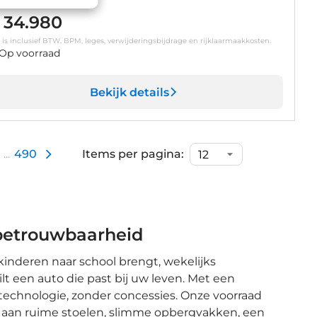
 34.980
s is inclusief BTW, BPM, leges, verwijderingsbijdrage en rijklaarmaakkosten.
Op voorraad
Bekijk details
...
490
Items per pagina:
 betrouwbaarheid
kinderen naar school brengt, wekelijks
t een auto die past bij uw leven. Met een
 technologie, zonder concessies. Onze voorraad
nk aan ruime stoelen, slimme opbergvakken, een