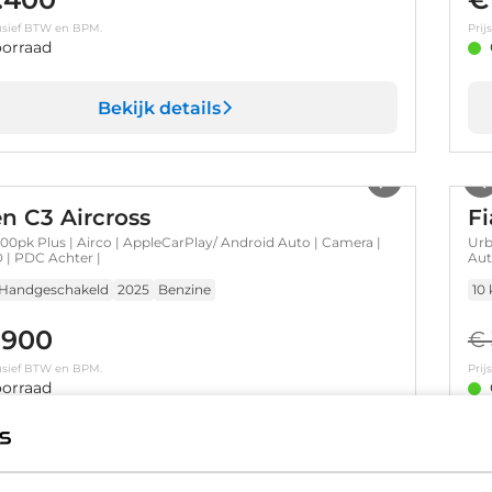
clusief BTW en BPM.
Prij
orraad
Bekijk details
1
/
34
ën C3 Aircross
Fi
100pk Plus | Airco | AppleCarPlay/ Android Auto | Camera |
Urb
 | PDC Achter |
Aut
Handgeschakeld
2025
Benzine
10
.900
€ 
clusief BTW en BPM.
Prij
orraad
Bekijk details