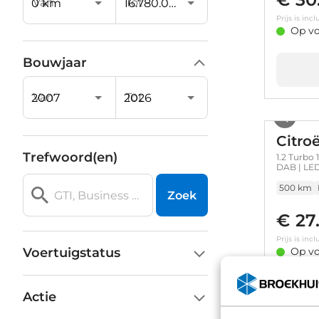
Van
Tot
Prijs is in
Op vo
Bouwjaar
Van
Tot
Citro
Trefwoord(en)
1.2 Turbo 
DAB | LED
500 km
Zoek
€ 27
Prijs is in
Voertuigstatus
Op vo
Actie