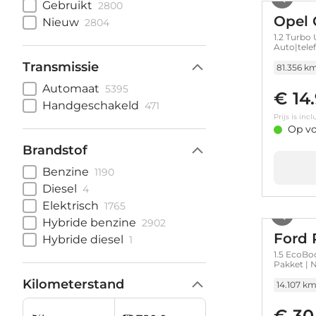
Gebruikt
2800
Opel 
Nieuw
2804
1.2 Turbo
Auto|tele
Transmissie
81.356 k
Automaat
5395
€ 14
Handgeschakeld
471
Prijs is in
Op vo
Brandstof
Benzine
1190
Diesel
4
Elektrisch
1765
Hybride benzine
2902
Ford
Hybride diesel
1
1.5 EcoBo
Pakket | N
Kilometerstand
14.107 k
€ 30