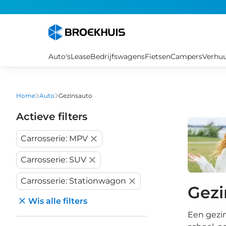
Overslaan
en
naar
de
inhoud
Auto's
Lease
Bedrijfswagens
Fietsen
Campers
Verhu
gaan
Home
Auto
Gezinsauto
Actieve filters
Carrosserie: MPV
Carrosserie: SUV
Carrosserie: Stationwagon
Gezi
Wis alle filters
Een gezin