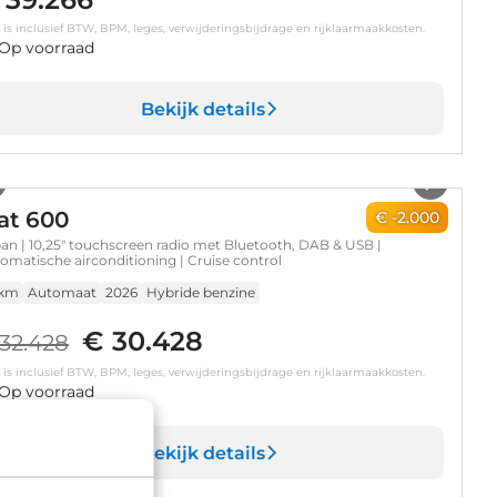
s is inclusief BTW, BPM, leges, verwijderingsbijdrage en rijklaarmaakkosten.
Op voorraad
Bekijk details
1
/
5
at 600
€ -2.000
an | 10,25" touchscreen radio met Bluetooth, DAB & USB |
omatische airconditioning | Cruise control
 km
Automaat
2026
Hybride benzine
€ 30.428
32.428
s is inclusief BTW, BPM, leges, verwijderingsbijdrage en rijklaarmaakkosten.
Op voorraad
Bekijk details