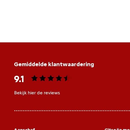
Gemiddelde klantwaardering
9.1
Bekijk hier de reviews
4.5
van
5
sterren
Aanschaf
Citroën mo