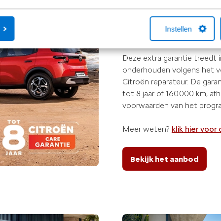
Citroën modellen (met uitzo
omvat de standaard fabrieks
Instellen
dekking van maximaal 6 jaar.
Deze extra garantie treedt i
onderhouden volgens het vo
Citroën reparateur. De gara
tot 8 jaar of 160.000 km, af
voorwaarden van het progr
Meer weten?
klik hier voo
Bekijk het aanbod