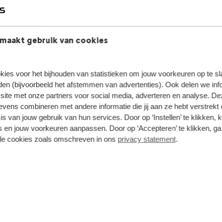
ieden dezelfde
e prijs. Ons deskundige
maakt gebruik van cookies
 flexibele financierings- en
t ons op en ontdek de
kies voor het bijhouden van statistieken om jouw voorkeuren op te s
en (bijvoorbeeld het afstemmen van advertenties). Ook delen we inf
site met onze partners voor social media, adverteren en analyse. De
ens combineren met andere informatie die jij aan ze hebt verstrekt 
s van jouw gebruik van hun services. Door op ‘Instellen’ te klikken, 
 en jouw voorkeuren aanpassen. Door op ‘Accepteren’ te klikken, ga
lle cookies zoals omschreven in ons
privacy statement
.
Citroën We Care 
Bij Citroën profiteer je nu v