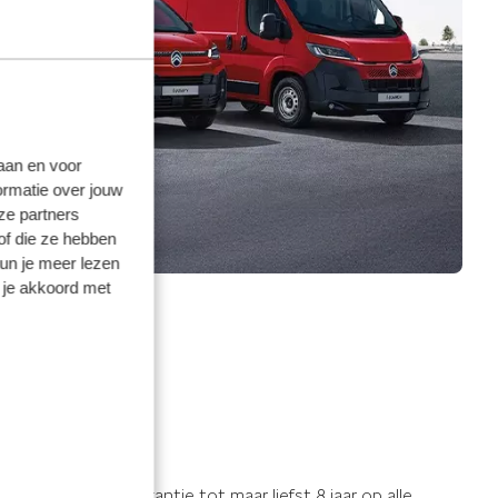
laan en voor
ormatie over jouw
ze partners
of die ze hebben
kun je meer lezen
 je akkoord met
Garantie
an een verlengde garantie tot maar liefst 8 jaar op alle