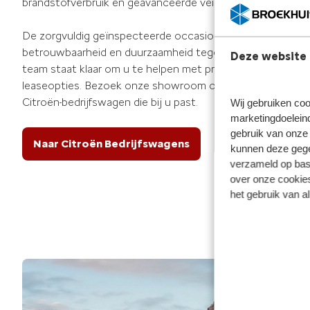
brandstofverbruik en geavanceerde veiligheidsfuncties.
De zorgvuldig geïnspecteerde occasion bedrijfswagens b
betrouwbaarheid en duurzaamheid tegen een aantrekkelijk
Deze website 
team staat klaar om u te helpen met professioneel advies en
leaseopties. Bezoek onze showroom of neem contact me
Citroën-bedrijfswagen die bij u past.
Wij gebruiken coo
marketingdoeleind
gebruik van onze 
Naar Citroën Bedrijfswagens
kunnen deze gegev
verzameld op basi
over onze cookies
het gebruik van a