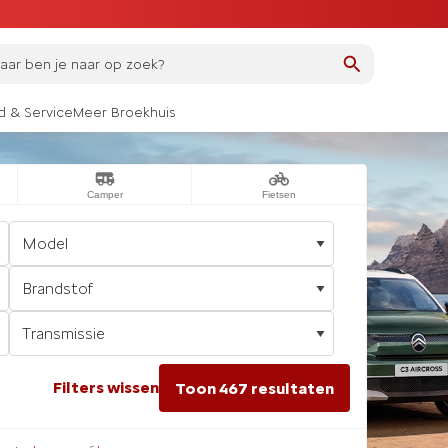
ar ben je naar op zoek?
 & Service
Meer Broekhuis
Camper
Fietsen
Filters wissen
Toon 467 resultaten