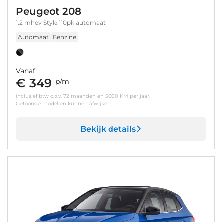
Peugeot 208
1.2 mhev Style 110pk automaat
Automaat
Benzine
Vanaf
€ 349
p/m
inclusief btw o.b.v. 72 maanden en 5000 KM per jaar.
Getoonde modellen kunnen afwijken
Bekijk details