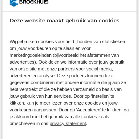
Lease & Relax
Deze website maakt gebruik van cookies
Wij gebruiken cookies voor het bijhouden van statistieken
om jouw voorkeuren op te slaan en voor
marketingdoeleinden (bijvoorbeeld het afstemmen van
advertenties). Ook delen we informatie over jouw gebruik
van onze site met onze partners voor social media,
adverteren en analyse. Deze partners kunnen deze
gegevens combineren met andere informatie die jij aan ze
hebt verstrekt of die ze hebben verzameld op basis van
jouw gebruik van hun services. Door op ‘Instellen’ te
Citroen C3 Aircross
klikken, kun je meer lezen over onze cookies en jouw
54kWh Plus extended range 113pk aut
voorkeuren aanpassen. Door op ‘Accepteren’ te klikken, ga
Automaat
Elektrisch
je akkoord met het gebruik van alle cookies zoals
omschreven in ons
privacy statement
.
Vanaf