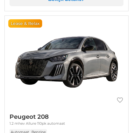
Lease & Relax
Peugeot 208
1.2 mhev Allure 110pk automaat
Automaat
Benzine