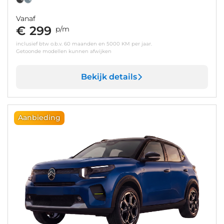
Vanaf
€ 299
p/m
inclusief btw o.b.v. 60 maanden en 5000 KM per jaar.
Getoonde modellen kunnen afwijken
Bekijk details
Aanbieding