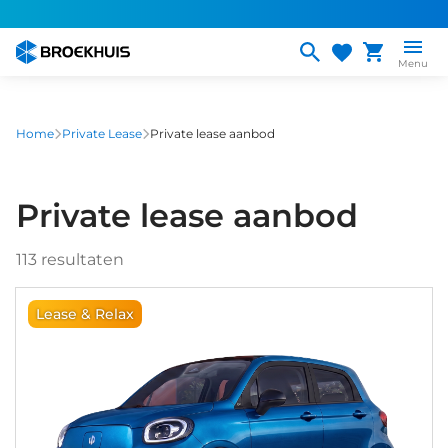
Overslaan
en
naar
Menu
de
inhoud
gaan
Home
Private Lease
Private lease aanbod
Private lease aanbod
113
resultaten
Lease & Relax