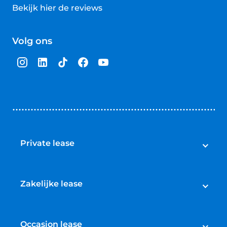
Bekijk hier de reviews
4.5
van
Volg ons
5
sterren
Private lease
Private lease
Aanbod private lease nieuw
Zakelijke lease
Aanbod private lease occasions
Zakelijke lease
Private lease elektrische auto
Aanbod zakelijke lease nieuw
Occasion lease