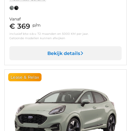
Vanaf
€ 369
p/m
inclusief btw o.b.v. 72 maanden en 5000 KM per jaar.
Getoonde modellen kunnen afwijken
Bekijk details
Lease & Relax