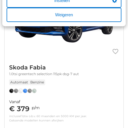
Instellen
Weigeren
Skoda Fabia
1.0tsi greentech selection 115pk dsg-7 aut
Automaat
Benzine
Vanaf
€ 379
p/m
inclusief btw o.b.v. 60 maanden en 5000 KM per jaar.
Getoonde modellen kunnen afwijken