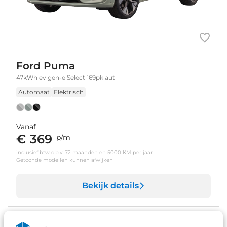
Ford Puma
47kWh ev gen-e Select 169pk aut
Automaat
Elektrisch
Vanaf
€ 369
p/m
inclusief btw o.b.v. 72 maanden en 5000 KM per jaar.
Getoonde modellen kunnen afwijken
Bekijk details