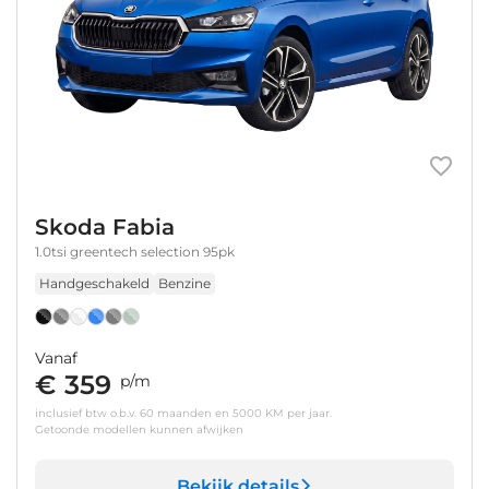
Skoda Fabia
1.0tsi greentech selection 95pk
Handgeschakeld
Benzine
Vanaf
€ 359
p/m
inclusief btw o.b.v. 60 maanden en 5000 KM per jaar.
Getoonde modellen kunnen afwijken
Bekijk details