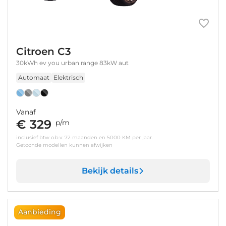
Citroen C3
30kWh ev you urban range 83kW aut
Automaat
Elektrisch
Vanaf
€ 329
p/m
inclusief btw o.b.v. 72 maanden en 5000 KM per jaar.
Getoonde modellen kunnen afwijken
Bekijk details
Aanbieding