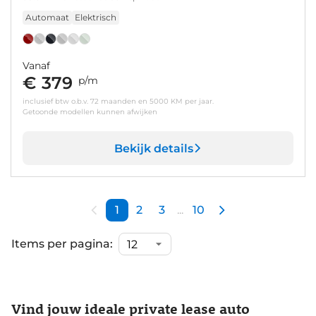
Automaat
Elektrisch
Vanaf
€ 379
p/m
inclusief btw o.b.v. 72 maanden en 5000 KM per jaar.
Getoonde modellen kunnen afwijken
Bekijk details
1
2
3
...
10
Items per pagina:
Vind jouw ideale private lease auto