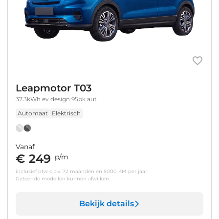
Leapmotor T03
37.3kWh ev design 95pk aut
Automaat
Elektrisch
Vanaf
€ 249
p/m
inclusief btw o.b.v. 72 maanden en 5000 KM per jaar.
Getoonde modellen kunnen afwijken
Bekijk details