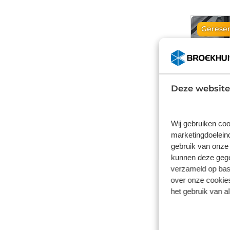
Gerese
Deze website
Wij gebruiken coo
marketingdoeleind
gebruik van onze 
kunnen deze gegev
verzameld op basi
over onze cookies
Fiat 
het gebruik van a
42kWh ev 
2023
11.