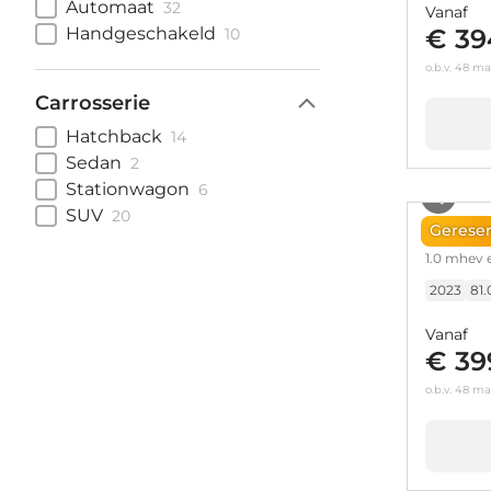
Automaat
32
Vanaf
€ 39
Handgeschakeld
10
o.b.v. 48 m
Carrosserie
Hatchback
14
Sedan
2
Stationwagon
6
SUV
20
Ford 
Gerese
1.0 mhev 
2023
81
Vanaf
€ 39
o.b.v. 48 m