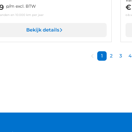
9
€
p/m excl. BTW
aanden en 10.000 km per jaar
o.b.
Bekijk details
1
2
3
4