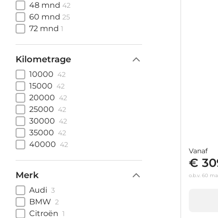
48 mnd
42
60 mnd
25
72 mnd
1
Kilometrage
10000
42
15000
42
20000
42
25000
42
30000
42
35000
42
40000
42
Vanaf
€ 30
Merk
o.b.v. 60 m
Audi
3
BMW
2
Citroën
1