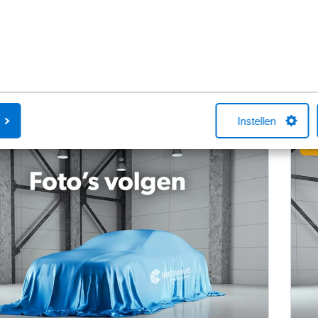
Va
9
€
p/m excl. BTW
aanden en 10.000 km per jaar
o.b.
Bekijk details
Instellen
Ge