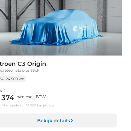
troen C3 Origin
 puretech s&s plus 83pk
24
24.500 km
naf
 374
p/m excl. BTW
v. 48 maanden en 10.000 km per jaar
Bekijk details