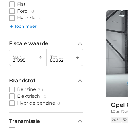
Fiat
1
Ford
18
Hyundai
6
Toon meer
Fiscale waarde
Van
Tot
Brandstof
Benzine
24
Elektrisch
10
Hybride benzine
8
Opel 
1.2 gs 75p
2024
32
Transmissie