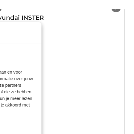
1
/
34
yundai INSTER
Wh ev pulse 114pk aut
25
4.500 km
laan en voor
ormatie over jouw
ze partners
of die ze hebben
kun je meer lezen
 je akkoord met