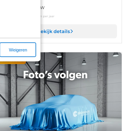
naf
 419
p/m excl. BTW
v. 60 maanden en 10.000 km per jaar
Bekijk details
Weigeren
reserveerd