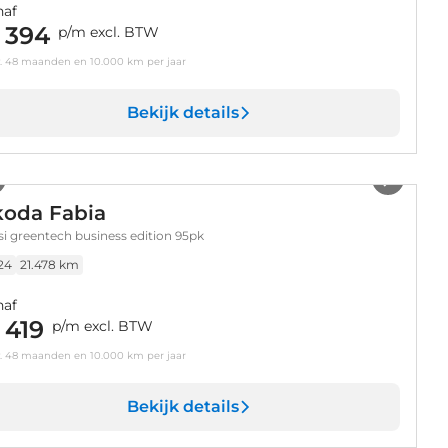
naf
 394
p/m excl. BTW
v. 48 maanden en 10.000 km per jaar
Bekijk details
1
/
36
koda Fabia
tsi greentech business edition 95pk
24
21.478 km
naf
 419
p/m excl. BTW
v. 48 maanden en 10.000 km per jaar
Bekijk details