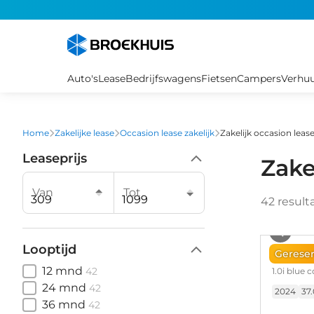
Overslaan
en
naar
de
inhoud
Auto's
Lease
Bedrijfswagens
Fietsen
Campers
Verhu
gaan
Home
Zakelijke lease
Occasion lease zakelijk
Zakelijk occasion lea
Leaseprijs
Zake
Van
Tot
42
result
Looptijd
Hyund
Gerese
12 mnd
42
1.0i blue
24 mnd
42
2024
37
36 mnd
42