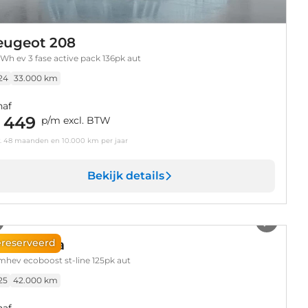
eugeot 208
Wh ev 3 fase active pack 136pk aut
24
33.000 km
naf
 449
p/m excl. BTW
v. 48 maanden en 10.000 km per jaar
Bekijk details
1
/
30
ord Puma
reserveerd
 mhev ecoboost st-line 125pk aut
25
42.000 km
naf