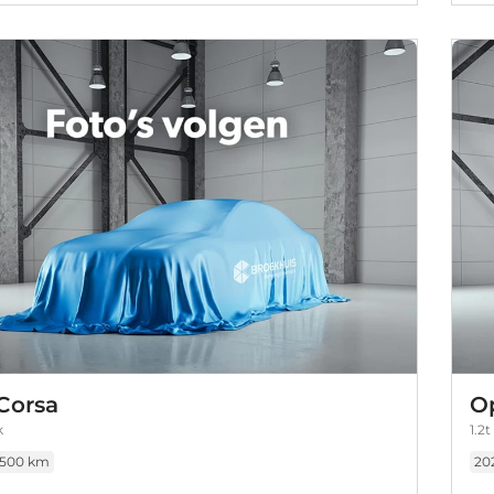
Corsa
O
k
1.2
.500 km
20