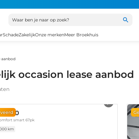
Waar ben je naar op zoek?
ur
Schade
Zakelijk
Onze merken
Meer Broekhuis
se aanbod
lijk occasion lease aanbod
aten
1
/
28
ai i10
rveerd
Ge
 comfort smart 67pk
.000 km