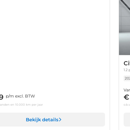
Ci
1.2
20
Va
9
€
p/m excl. BTW
aanden en 10.000 km per jaar
o.b.
Bekijk details