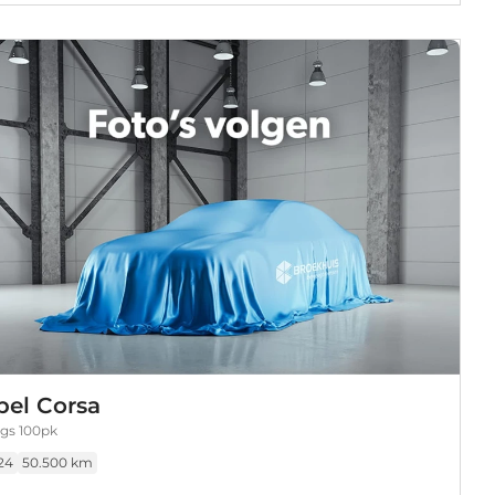
pel Corsa
t gs 100pk
24
50.500 km