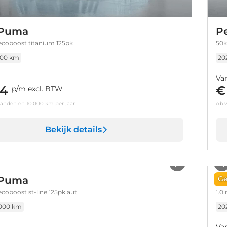
 Puma
P
ecoboost titanium 125pk
50k
000 km
20
Va
4
€
p/m excl. BTW
aanden en 10.000 km per jaar
o.b.
Bekijk details
1
/
29
 Puma
F
Ge
ecoboost st-line 125pk aut
1.0
.000 km
20
Va