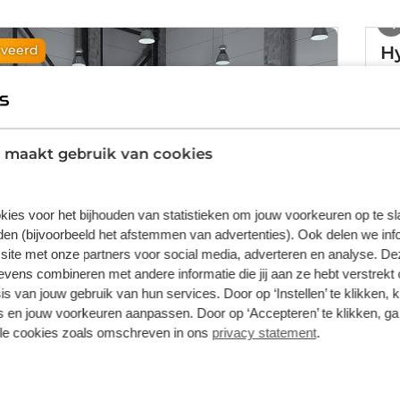
H
rveerd
49k
20
 maakt gebruik van cookies
kies voor het bijhouden van statistieken om jouw voorkeuren op te s
en (bijvoorbeeld het afstemmen van advertenties). Ook delen we inf
site met onze partners voor social media, adverteren en analyse. De
ens combineren met andere informatie die jij aan ze hebt verstrekt 
s van jouw gebruik van hun services. Door op ‘Instellen’ te klikken, 
 en jouw voorkeuren aanpassen. Door op ‘Accepteren’ te klikken, ga
500E Berlina
lle cookies zoals omschreven in ons
privacy statement
.
icon 118pk aut
500 km