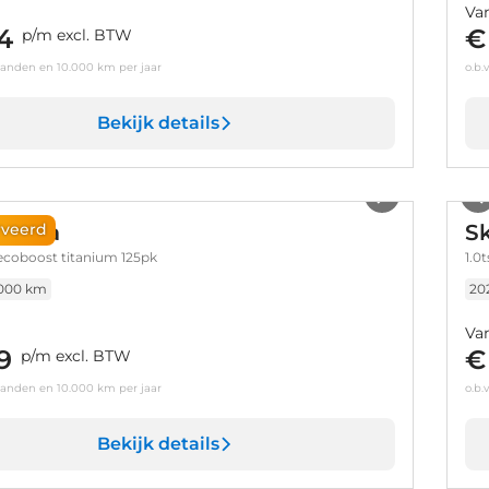
Va
4
€
p/m excl. BTW
aanden en 10.000 km per jaar
o.b.
Bekijk details
1
/
31
Fiesta
S
rveerd
ecoboost titanium 125pk
1.0
.000 km
20
Va
9
€
p/m excl. BTW
aanden en 10.000 km per jaar
o.b.
Bekijk details