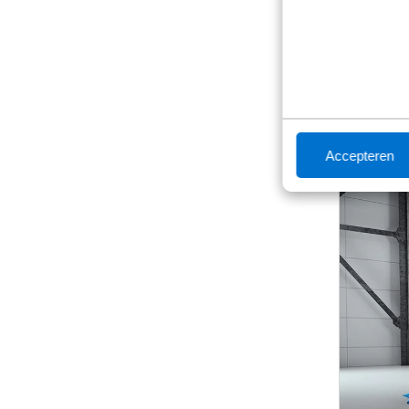
Vanaf
€ 41
o.b.v. 48 m
Accepteren