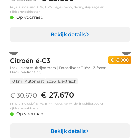
Prijs is inclusief BTW, BPM, leges, verwijderingsbijdrage en
rijklaarmaakkosten.
Op voorraad
Bekijk details
1
/
7
Citroën ë-C3
€ -3.000
Max | Achteruitrijcamera | Boordlader 11kW - 3 fasen |
Dagrijverlichting
10 km
Automaat
2026
Elektrisch
€ 27.670
€ 30.670
Prijs is inclusief BTW, BPM, leges, verwijderingsbijdrage en
rijklaarmaakkosten.
Op voorraad
Bekijk details