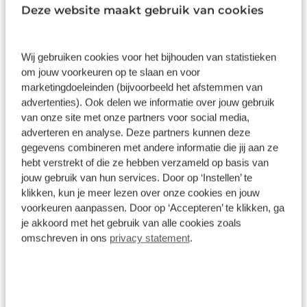
Bekijk details
Deze website maakt gebruik van cookies
1
/
7
Citroën ë-C3 Aircross
Wij gebruiken cookies voor het bijhouden van statistieken
€ -3.500
om jouw voorkeuren op te slaan en voor
Collection | Achteruitrijcamera | Boordlader 11kW - 3 fasen |
Extra getinte achterste zijruiten en achterruit
marketingdoeleinden (bijvoorbeeld het afstemmen van
advertenties). Ook delen we informatie over jouw gebruik
10 km
Automaat
2026
Elektrisch
van onze site met onze partners voor social media,
€ 30.050
adverteren en analyse. Deze partners kunnen deze
€ 33.550
gegevens combineren met andere informatie die jij aan ze
Prijs is inclusief BTW, BPM, leges, verwijderingsbijdrage en
hebt verstrekt of die ze hebben verzameld op basis van
rijklaarmaakkosten.
Op voorraad
jouw gebruik van hun services. Door op ‘Instellen’ te
klikken, kun je meer lezen over onze cookies en jouw
voorkeuren aanpassen. Door op ‘Accepteren’ te klikken, ga
Bekijk details
je akkoord met het gebruik van alle cookies zoals
1
/
7
omschreven in ons
privacy statement
.
Citroën ë-C3 Aircross
€ -3.500
Collection | Achteruitrijcamera | Boordlader 11kW - 3 fasen |
Extra getinte achterste zijruiten en achterruit