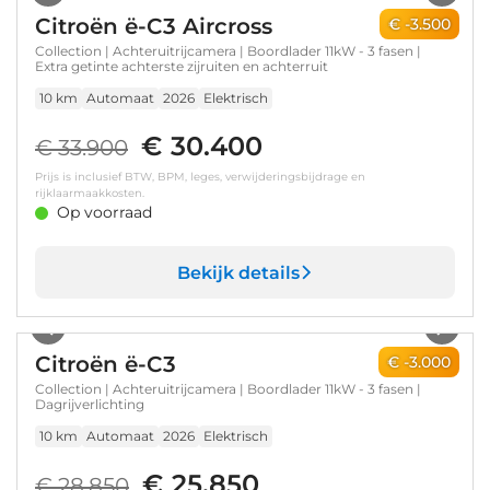
Citroën ë-C3 Aircross
€ -3.500
Collection | Achteruitrijcamera | Boordlader 11kW - 3 fasen |
Extra getinte achterste zijruiten en achterruit
10 km
Automaat
2026
Elektrisch
€ 30.400
€ 33.900
Prijs is inclusief BTW, BPM, leges, verwijderingsbijdrage en
rijklaarmaakkosten.
Op voorraad
Bekijk details
1
/
7
Citroën ë-C3
€ -3.000
Collection | Achteruitrijcamera | Boordlader 11kW - 3 fasen |
Dagrijverlichting
10 km
Automaat
2026
Elektrisch
€ 25.850
€ 28.850