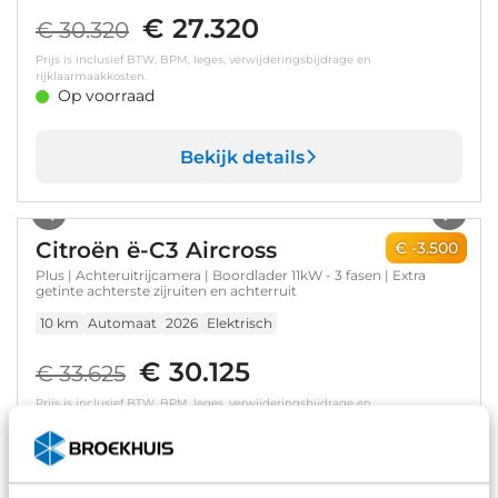
€ 27.320
€ 30.320
Prijs is inclusief BTW, BPM, leges, verwijderingsbijdrage en
rijklaarmaakkosten.
Op voorraad
Bekijk details
1
/
7
Citroën ë-C3 Aircross
€ -3.500
Plus | Achteruitrijcamera | Boordlader 11kW - 3 fasen | Extra
getinte achterste zijruiten en achterruit
10 km
Automaat
2026
Elektrisch
€ 30.125
€ 33.625
Prijs is inclusief BTW, BPM, leges, verwijderingsbijdrage en
rijklaarmaakkosten.
Op voorraad