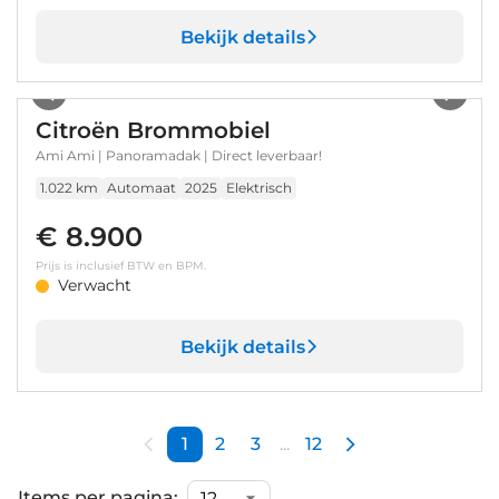
Bekijk details
1
/
13
Citroën Brommobiel
Ami Ami | Panoramadak | Direct leverbaar!
1.022 km
Automaat
2025
Elektrisch
€ 8.900
Prijs is inclusief BTW en BPM.
Verwacht
Bekijk details
1
2
3
...
12
Items per pagina: