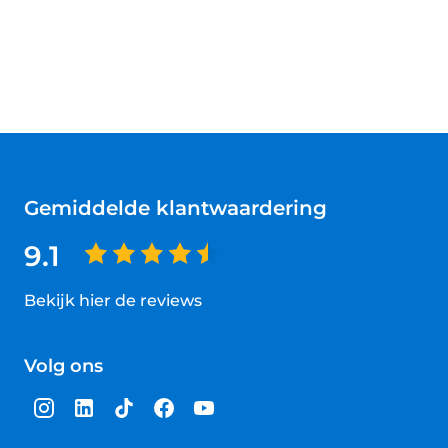
Gemiddelde klantwaardering
9.1
Bekijk hier de reviews
4.5
van
Volg ons
5
sterren