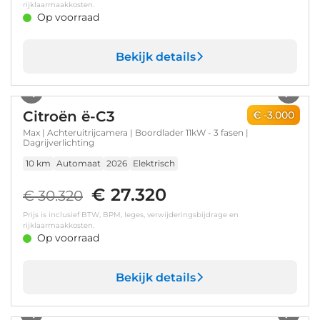
rijklaarmaakkosten.
Op voorraad
Bekijk details
1
/
7
Citroën ë-C3
€ -3.000
Max | Achteruitrijcamera | Boordlader 11kW - 3 fasen |
Dagrijverlichting
10 km
Automaat
2026
Elektrisch
€ 27.320
€ 30.320
Prijs is inclusief BTW, BPM, leges, verwijderingsbijdrage en
rijklaarmaakkosten.
Op voorraad
Bekijk details
1
/
6