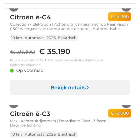
1
/
7
Citroën ë-C4
€ -4.000
Collection - Elektrisch | Achteruitrijcamera met Top Rear Vision
(180° weergave van ruimte achter de auto) | Automatische
airconditioning met actief carbonfilter | Boordlader 11kW - 3
fasen
10 km
Automaat
2026
Elektrisch
€ 35.190
€ 39.190
Prijs is inclusief BTW, BPM, leges, verwijderingsbijdrage en
rijklaarmaakkosten.
Op voorraad
Bekijk details
1
/
7
Citroën ë-C3
€ -3.000
Max | Achteruitrijcamera | Boordlader 11kW - 3 fasen |
Dagrijverlichting
10 km
Automaat
2026
Elektrisch