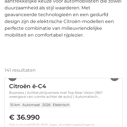
aantrekkelijke keuze voor automobilisten die zowel
duurzaamheid als stijl waarderen. Met
geavanceerde technologieën en een gedurfd
design zijn de elektrische Citroën-modellen een
perfecte combinatie van milieuvriendelijke
mobiliteit en comfortabel rijplezier.
141
resultaten
1
/
7
Citroën ë-C4
Business | Achteruitrijcamera met Top Rear Vision (180°
weergave van ruimte achter de auto) | Automatisch
grootlichtassistent | Automatische airconditioning met actief
carbonfilter
10 km
Automaat
2026
Elektrisch
€ 36.990
Prijs is inclusief BTW, BPM, leges, verwijderingsbijdrage en