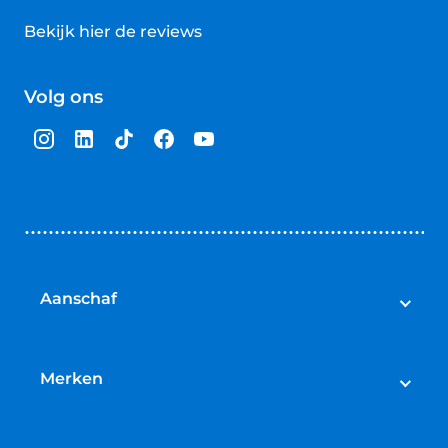
Bekijk hier de reviews
4.5
van
Volg ons
5
sterren
Aanschaf
Elektrische fietsen
Speed pedelecs
Merken
Racefietsen
Cube
Mountainbikes