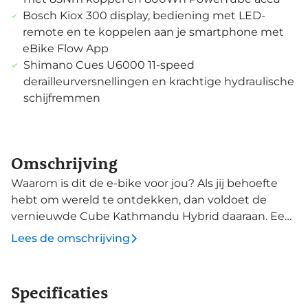
Bosch Kiox 300 display, bediening met LED-
remote en te koppelen aan je smartphone met
eBike Flow App
Shimano Cues U6000 11-speed
derailleurversnellingen en krachtige hydraulische
schijfremmen
Omschrijving
Waarom is dit de e-bike voor jou? Als jij behoefte
hebt om wereld te ontdekken, dan voldoet de
vernieuwde Cube Kathmandu Hybrid daaraan. Een
strakke elektrische fiets, met alle opties en
Lees de omschrijving
onderdelen om jou te brengen waar de
nieuwsgierigheid je naartoe voert. De comfortabele
Efficient Comfort-geometrie is ontwikkeld om
Specificaties
lange dagen te kunnen voltooien. De 100mm