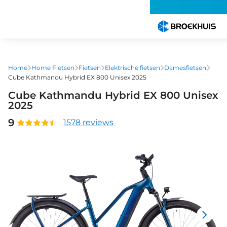
Overslaan
en
naar
de
inhoud
gaan
Home
Home Fietsen
Fietsen
Elektrische fietsen
Damesfietsen
Cube Kathmandu Hybrid EX 800 Unisex 2025
Cube Kathmandu Hybrid EX 800 Unisex
2025
9
1578 reviews