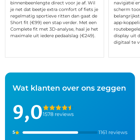
binnenbeenlengte direct voor je af. Wil
navigatie en
je net dat beetje extra comfort of fiets je
scherm too
regelmatig sportieve ritten dan gaat de
belangrijkst
Short fit (€99) een stap verder. Met een
app-koppeli
Complete fit met 3D-analyse, haal je het
routebegelei
maximale uit iedere pedaalslag (€249).
display uit 
digitaal te 
Wat klanten over ons zeggen
9,0
1578 reviews
1161 reviews
5