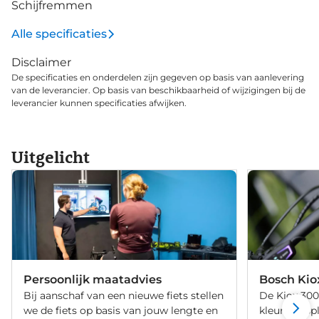
Schijfremmen
zijn voorzien van&nbsp;ABS-systeem, dat voorkomt
dat het voorwiel blokkeert.
Alle specificaties
Disclaimer
De specificaties en onderdelen zijn gegeven op basis van aanlevering
van de leverancier. Op basis van beschikbaarheid of wijzigingen bij de
leverancier kunnen specificaties afwijken.
Uitgelicht
Persoonlijk maatadvies
Bosch Kio
Bij aanschaf van een nieuwe fiets stellen
De Kiox 300
we de fiets op basis van jouw lengte en
kleurendispl