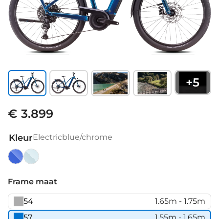
+
5
€ 3.899
Kleur
Electricblue/chrome
Electricblue/chrome
Haze/black
Frame maat
54
1.65m - 1.75m
57
1.55m - 1.65m