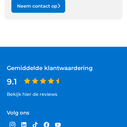
Neem contact op
Gemiddelde klantwaardering
9.1
Bekijk hier de reviews
4.5
van
Volg ons
5
sterren