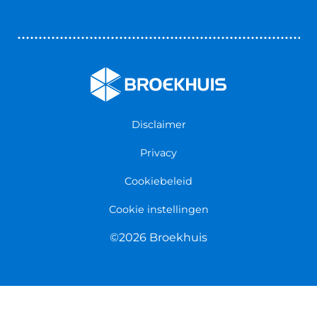
Wagenparkbeheer
Downloads
Over Broekhuis Lease
Nieuws & Blogs
Werken bij Broekhuis
Leaseovereenkomst herroepen
Disclaimer
Privacy
Cookiebeleid
Cookie instellingen
©2026 Broekhuis