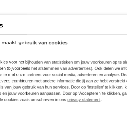
voor wie snel en moeiteloos ACID FILink
tigen. Dankzij het handige clipmechanisme
erwijl je deze met één druk op de opvallende
 Voor extra gemoedsrust zorgt de metalen
 maakt gebruik van cookies
 bevestiging, waardoor je tot wel 7 kilogram
kies voor het bijhouden van statistieken om jouw voorkeuren op te s
en (bijvoorbeeld het afstemmen van advertenties). Ook delen we inf
site met onze partners voor social media, adverteren en analyse. De
Acid
ens combineren met andere informatie die jij aan ze hebt verstrekt 
s van jouw gebruik van hun services. Door op ‘Instellen’ te klikken, 
Accessoire
 en jouw voorkeuren aanpassen. Door op ‘Accepteren’ te klikken, ga
lle cookies zoals omschreven in ons
privacy statement
.
vering van de leverancier. Op basis van beschikbaarheid of