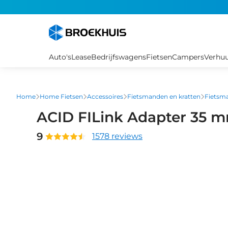
Overslaan
en
naar
de
inhoud
Auto's
Lease
Bedrijfswagens
Fietsen
Campers
Verhu
gaan
Home
Home Fietsen
Accessoires
Fietsmanden en kratten
Fietsma
ACID FILink Adapter 35 
9
1578 reviews