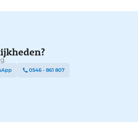
ijkheden?
g.
sApp
0546 - 861 807