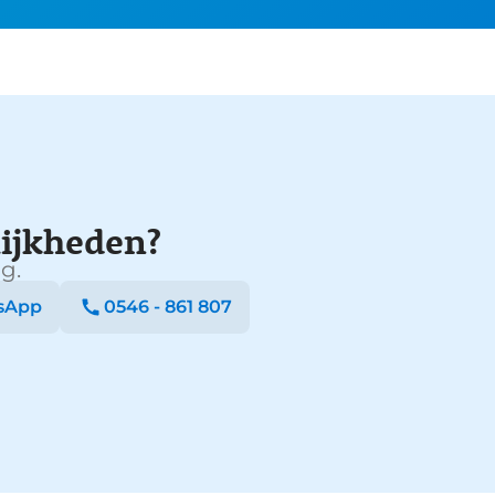
ijkheden?
g.
sApp
0546 - 861 807