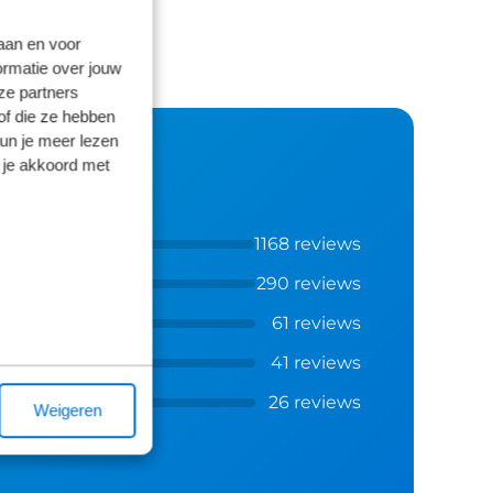
laan en voor
ormatie over jouw
ze partners
of die ze hebben
kun je meer lezen
 je akkoord met
1168 reviews
290 reviews
61 reviews
41 reviews
26 reviews
Weigeren