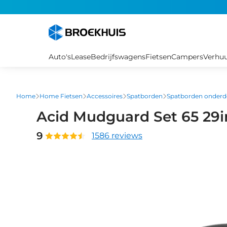
Overslaan
en
naar
de
inhoud
Auto's
Lease
Bedrijfswagens
Fietsen
Campers
Verhu
gaan
Home
Home Fietsen
Accessoires
Spatborden
Spatborden onderde
Acid Mudguard Set 65 29
9
1586 reviews