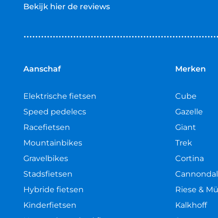
Bekijk hier de reviews
4.5
van
5
sterren
Aanschaf
Merken
Elektrische fietsen
Cube
Speed pedelecs
Gazelle
Racefietsen
Giant
Mountainbikes
Trek
Gravelbikes
Cortina
Stadsfietsen
Cannonda
Hybride fietsen
Riese & Mü
Kinderfietsen
Kalkhoff