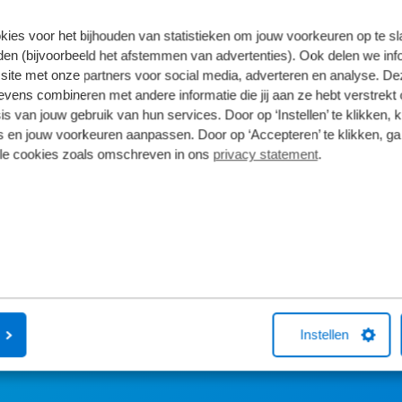
vering van de leverancier. Op basis van beschikbaarheid of
kies voor het bijhouden van statistieken om jouw voorkeuren op te s
en (bijvoorbeeld het afstemmen van advertenties). Ook delen we inf
site met onze partners voor social media, adverteren en analyse. De
ens combineren met andere informatie die jij aan ze hebt verstrekt 
s van jouw gebruik van hun services. Door op ‘Instellen’ te klikken, 
 en jouw voorkeuren aanpassen. Door op ‘Accepteren’ te klikken, ga
ns zeggen
lle cookies zoals omschreven in ons
privacy statement
.
5
4
3
2
1
Instellen