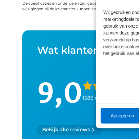
De specificaties en onderdelen zijn gegeven op basis van aanle
wijzigingen bij de leverancier kunnen specificaties afwijken.
Wij gebruiken coo
marketingdoeleind
gebruik van onze 
kunnen deze gegev
verzameld op basi
over onze cookies
Wat klanten over o
het gebruik van a
9,0
1586 reviews
Accepteren
Bekijk alle reviews