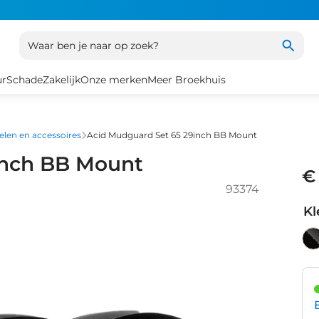
Waar ben je naar op zoek?
ur
Schade
Zakelijk
Onze merken
Meer Broekhuis
len en accessoires
Acid Mudguard Set 65 29inch BB Mount
inch BB Mount
€
93374
Kl
Zw