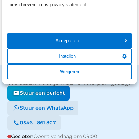
omschreven in ons
privacy statement
.
41 reviews
2
26 reviews
1
Bekijk alle reviews
Accepteren
Instellen
Weigeren
Benieuwd naar de mogelijkheden?
We staan voor je klaar en helpen graag.
Stuur een bericht
Stuur een WhatsApp
0546 - 861 807
Gesloten
Opent vandaag om 09:00