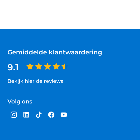
Gemiddelde klantwaardering
9.1
Bekijk hier de reviews
4.5
van
Volg ons
5
sterren