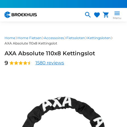
Overslaan
en
naar
Menu
de
inhoud
gaan
Home
Home Fietsen
Accessoires
Fietssloten
Kettingsloten
AXA Absolute 110x8 Kettingslot
AXA Absolute 110x8 Kettingslot
9
1580 reviews