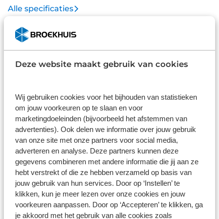
Alle specificaties
Disclaimer
De specificaties en onderdelen zijn gegeven op basis van aanlevering
van de leverancier. Op basis van beschikbaarheid of wijzigingen bij de
leverancier kunnen specificaties afwijken.
Deze website maakt gebruik van cookies
Wij gebruiken cookies voor het bijhouden van statistieken
Wat klanten over ons zeggen
om jouw voorkeuren op te slaan en voor
marketingdoeleinden (bijvoorbeeld het afstemmen van
9,0
advertenties). Ook delen we informatie over jouw gebruik
van onze site met onze partners voor social media,
1580 reviews
adverteren en analyse. Deze partners kunnen deze
gegevens combineren met andere informatie die jij aan ze
hebt verstrekt of die ze hebben verzameld op basis van
1163 reviews
5
jouw gebruik van hun services. Door op ‘Instellen’ te
klikken, kun je meer lezen over onze cookies en jouw
289 reviews
4
voorkeuren aanpassen. Door op ‘Accepteren’ te klikken, ga
61 reviews
3
je akkoord met het gebruik van alle cookies zoals