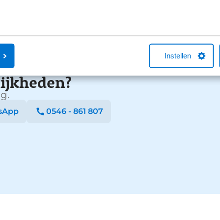
Instellen
ijkheden?
g.
sApp
0546 - 861 807