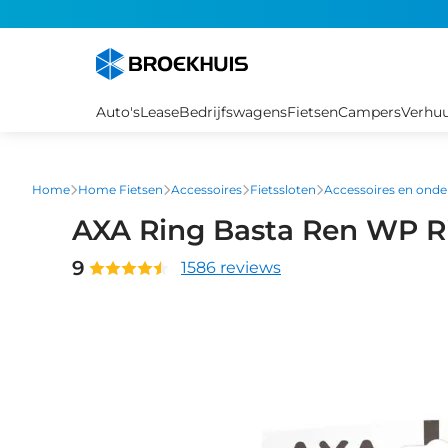
Overslaan
en
naar
de
inhoud
Auto's
Lease
Bedrijfswagens
Fietsen
Campers
Verhu
gaan
Home
Home Fietsen
Accessoires
Fietssloten
Accessoires en onde
AXA Ring Basta Ren WP Ri
9
1586 reviews