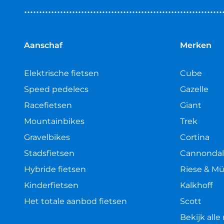
van
5
sterren
Aanschaf
Merken
Elektrische fietsen
Cube
Speed pedelecs
Gazelle
Racefietsen
Giant
Mountainbikes
Trek
Gravelbikes
Cortina
Stadsfietsen
Cannonda
Hybride fietsen
Riese & Mü
Kinderfietsen
Kalkhoff
Het totale aanbod fietsen
Scott
Bekijk all