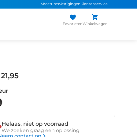
Vacatures
Vestigingen
Klantenservice
Favorieten
Winkelwagen
 21,95
eur
Helaas, niet op voorraad
We zoeken graag een oplossing
Neem contact op