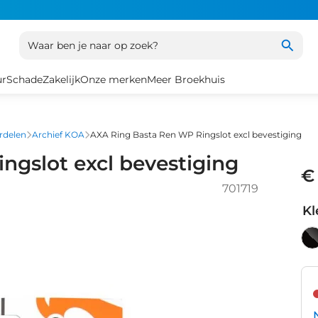
Waar ben je naar op zoek?
ur
Schade
Zakelijk
Onze merken
Meer Broekhuis
rdelen
Archief KOA
AXA Ring Basta Ren WP Ringslot excl bevestiging
ngslot excl bevestiging
€
701719
Kl