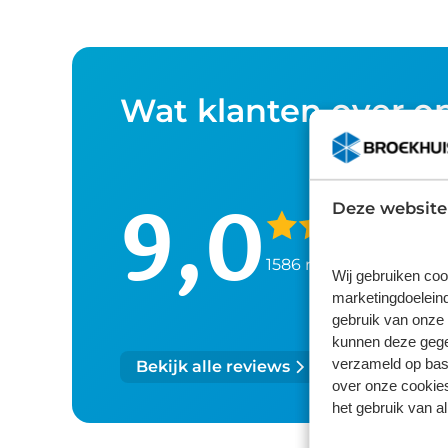
Wat klanten over o
9,0
Deze website
1586 reviews
Wij gebruiken coo
marketingdoeleind
gebruik van onze 
kunnen deze gegev
verzameld op basi
Bekijk alle reviews
over onze cookies
het gebruik van a