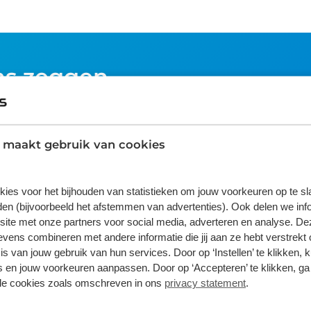
ns zeggen
5
 maakt gebruik van cookies
4
3
kies voor het bijhouden van statistieken om jouw voorkeuren op te s
2
en (bijvoorbeeld het afstemmen van advertenties). Ook delen we inf
1
site met onze partners voor social media, adverteren en analyse. De
ens combineren met andere informatie die jij aan ze hebt verstrekt 
s van jouw gebruik van hun services. Door op ‘Instellen’ te klikken, 
 en jouw voorkeuren aanpassen. Door op ‘Accepteren’ te klikken, ga
lle cookies zoals omschreven in ons
privacy statement
.