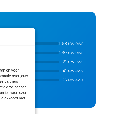
1168 reviews
290 reviews
61 reviews
laan en voor
41 reviews
ormatie over jouw
26 reviews
ze partners
of die ze hebben
kun je meer lezen
 je akkoord met