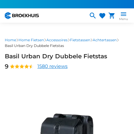
Overslaan
en
naar
Menu
de
inhoud
gaan
Home
Home Fietsen
Accessoires
Fietstassen
Achtertassen
Basil Urban Dry Dubbele Fietstas
Basil Urban Dry Dubbele Fietstas
9
1580 reviews