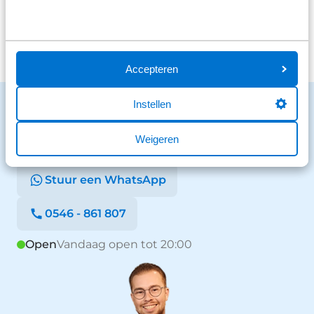
Bekijk alle reviews
Accepteren
Benieuwd naar de mogelijkheden?
Instellen
We staan voor je klaar en helpen graag.
Weigeren
Stuur een bericht
Stuur een WhatsApp
0546 - 861 807
Open
Vandaag open tot 20:00