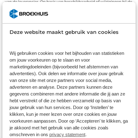
van de leverancier. Op basis van beschikbaarheid of wijzigingen bij de
leverancier kunnen specificaties afwijken.
Deze website maakt gebruik van cookies
Wat klanten over ons zeggen
Wij gebruiken cookies voor het bijhouden van statistieken
9,0
om jouw voorkeuren op te slaan en voor
1580 reviews
marketingdoeleinden (bijvoorbeeld het afstemmen van
advertenties). Ook delen we informatie over jouw gebruik
van onze site met onze partners voor social media,
1163 reviews
5
adverteren en analyse. Deze partners kunnen deze
gegevens combineren met andere informatie die jij aan ze
289 reviews
4
hebt verstrekt of die ze hebben verzameld op basis van
61 reviews
3
jouw gebruik van hun services. Door op ‘Instellen’ te
klikken, kun je meer lezen over onze cookies en jouw
41 reviews
2
voorkeuren aanpassen. Door op ‘Accepteren’ te klikken, ga
je akkoord met het gebruik van alle cookies zoals
26 reviews
1
omschreven in ons
privacy statement
.