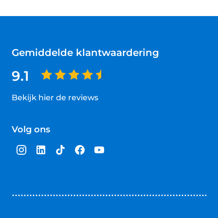
Gemiddelde klantwaardering
9.1
Bekijk hier de reviews
4.5
van
Volg ons
5
sterren