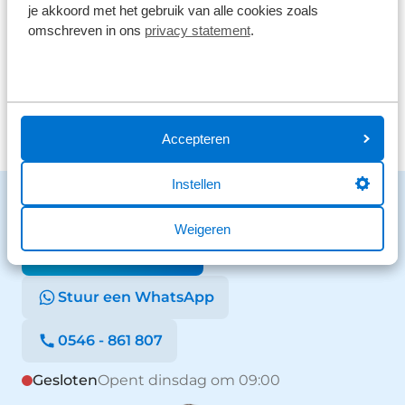
41 reviews
2
je akkoord met het gebruik van alle cookies zoals
omschreven in ons
privacy statement
.
26 reviews
1
Bekijk alle reviews
Accepteren
Instellen
Benieuwd naar de mogelijkheden?
We staan voor je klaar en helpen graag.
Weigeren
Stuur een bericht
Stuur een WhatsApp
0546 - 861 807
Gesloten
Opent dinsdag om 09:00