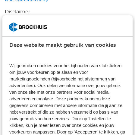
Disclaimer
De specificaties en onderdelen zijn gegeven op basis van aanlevering
van de leverancier. Op basis van beschikbaarheid of wijzigingen bij de
leverancier kunnen specificaties afwijken.
Deze website maakt gebruik van cookies
Wat klanten over ons zeggen
Wij gebruiken cookies voor het bijhouden van statistieken
om jouw voorkeuren op te slaan en voor
9,0
marketingdoeleinden (bijvoorbeeld het afstemmen van
advertenties). Ook delen we informatie over jouw gebruik
1586 reviews
van onze site met onze partners voor social media,
adverteren en analyse. Deze partners kunnen deze
1168 reviews
5
gegevens combineren met andere informatie die jij aan ze
hebt verstrekt of die ze hebben verzameld op basis van
290 reviews
4
jouw gebruik van hun services. Door op ‘Instellen’ te
klikken, kun je meer lezen over onze cookies en jouw
61 reviews
3
voorkeuren aanpassen. Door op ‘Accepteren’ te klikken, ga