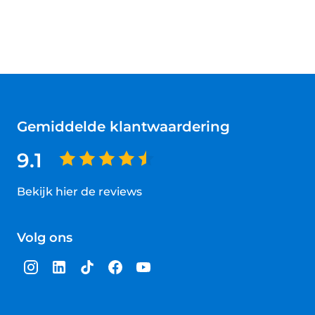
Gemiddelde klantwaardering
9.1
Bekijk hier de reviews
4.5
van
Volg ons
5
sterren