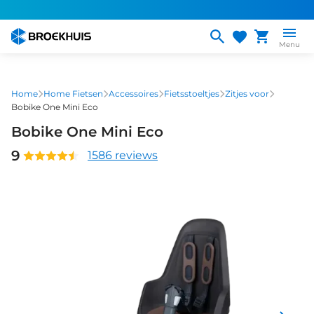
Overslaan
en
naar
Menu
de
inhoud
gaan
Home
Home Fietsen
Accessoires
Fietsstoeltjes
Zitjes voor
Bobike One Mini Eco
Bobike One Mini Eco
9
1586 reviews