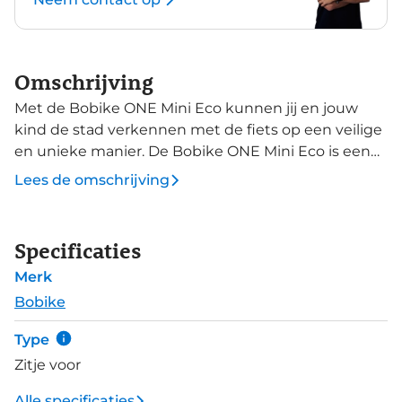
Omschrijving
Met de Bobike ONE Mini Eco kunnen jij en jouw
kind de stad verkennen met de fiets op een veilige
en unieke manier. De Bobike ONE Mini Eco is een
fietsveiligheidszitje dat wordt gemonteerd op de
Lees de omschrijving
voorkant van je fiets en is geschikt voor kinderen
vanaf ongeveer 9 maanden tot 3 jaar of een
maximum lichaamsgewicht van 15 kg.
Specificaties
Merk
Bobike
Type
Zitje voor
Alle specificaties