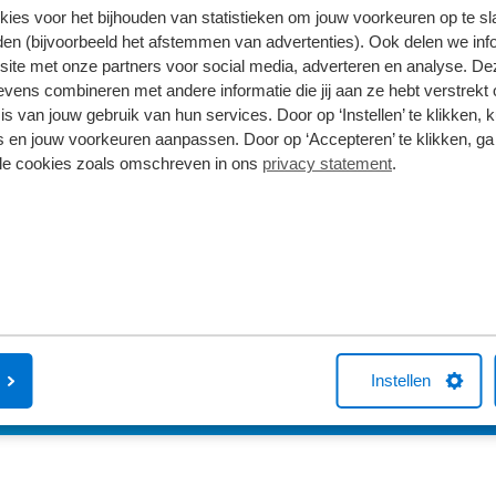
kies voor het bijhouden van statistieken om jouw voorkeuren op te s
en (bijvoorbeeld het afstemmen van advertenties). Ook delen we inf
site met onze partners voor social media, adverteren en analyse. De
ns zeggen
ens combineren met andere informatie die jij aan ze hebt verstrekt 
s van jouw gebruik van hun services. Door op ‘Instellen’ te klikken, 
 en jouw voorkeuren aanpassen. Door op ‘Accepteren’ te klikken, ga
5
lle cookies zoals omschreven in ons
privacy statement
.
4
3
2
1
Instellen