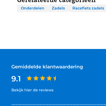
Onderdelen
Zadels
Racefiets zadels
Gemiddelde klantwaardering
9.1
Bekijk hier de reviews
4.5
van