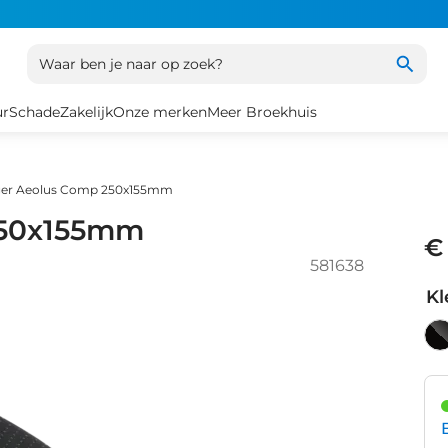
Waar ben je naar op zoek?
ur
Schade
Zakelijk
Onze merken
Meer Broekhuis
ger Aeolus Comp 250x155mm
250x155mm
€
581638
Kl
Bl