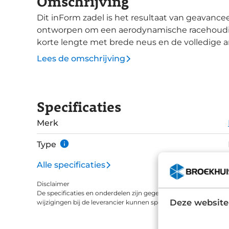
Omschrijving
Dit inForm zadel is het resultaat van geavanc
ontworpen om een aerodynamische racehoudin
korte lengte met brede neus en de volledige a
achter doorloopt, verminderen de druk op de geni
Lees de omschrijving
om in een voorwaarts gekantelde positie meer 
zo geplaatst dat de gehele schaal kan meev
fietser, wat zorgt voor extra comfort. De Aeolus Comp is afgestemd op de botstructuur van
Specificaties
zowel mannen als vrouwen. De lichtgewicht sc
sterkte en flexibiliteit, terwijl de minimale f
Merk
Het zadel is compatibel met Blendr-accessoir
Bontrager Flare achterlicht, een Blendr Fendr 
Type
extra gemak en veiligheid.
Alle specificaties
Disclaimer
De specificaties en onderdelen zijn gegeven op basis van aanle
Deze website
wijzigingen bij de leverancier kunnen specificaties afwijken.