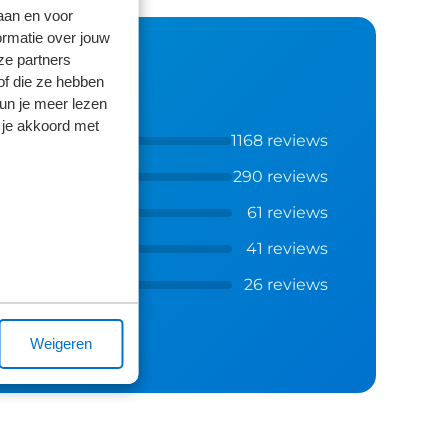
laan en voor
ormatie over jouw
ze partners
of die ze hebben
kun je meer lezen
 je akkoord met
1168 reviews
290 reviews
61 reviews
41 reviews
26 reviews
Weigeren