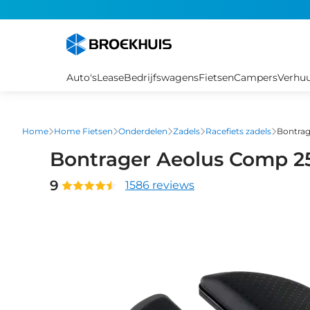
Overslaan
en
naar
de
inhoud
Auto's
Lease
Bedrijfswagens
Fietsen
Campers
Verhu
gaan
Home
Home Fietsen
Onderdelen
Zadels
Racefiets zadels
Bontra
Bontrager Aeolus Comp 
9
1586 reviews