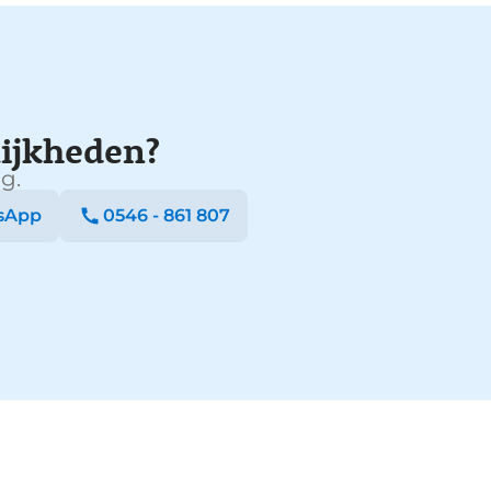
ijkheden?
g.
sApp
0546 - 861 807