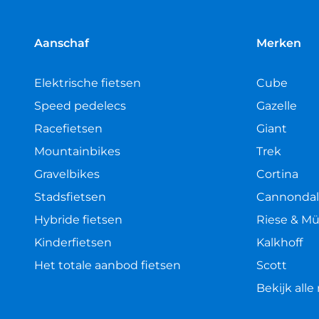
5
sterren
Aanschaf
Merken
Elektrische fietsen
Cube
Speed pedelecs
Gazelle
Racefietsen
Giant
Mountainbikes
Trek
Gravelbikes
Cortina
Stadsfietsen
Cannonda
Hybride fietsen
Riese & Mü
Kinderfietsen
Kalkhoff
Het totale aanbod fietsen
Scott
Bekijk all