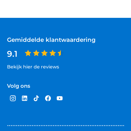
Gemiddelde klantwaardering
9.1
Bekijk hier de reviews
4.5
van
Volg ons
5
sterren