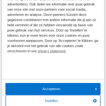
advertenties). Ook delen we informatie over jouw gebruik
kenmerkende Brooks achterplaat. Voor optimaal
Disclaimer
van onze site met onze partners voor social media,
onderhoud en behoud van soepelheid wordt
De specificaties en onderdelen zijn gegeven op basis van aanlevering
adverteren en analyse. Deze partners kunnen deze
van de leverancier. Op basis van beschikbaarheid of wijzigingen bij de
Brooks Proofide aanbevolen; dit helpt het leer te
gegevens combineren met andere informatie die jij aan ze
leverancier kunnen specificaties afwijken.
beschermen en te laten 'inbreken'. Regelmatig
hebt verstrekt of die ze hebben verzameld op basis van
spannen van het zadel is na de inwerkperiode
jouw gebruik van hun services. Door op ‘Instellen’ te
belangrijk om vorm en comfort te behouden.
klikken, kun je meer lezen over onze cookies en jouw
voorkeuren aanpassen. Door op ‘Accepteren’ te klikken, ga
Wat klanten over ons zeggen
je akkoord met het gebruik van alle cookies zoals
omschreven in ons
privacy statement
.
9,0
1586 reviews
1168 reviews
5
290 reviews
4
Accepteren
61 reviews
3
Instellen
41 reviews
2