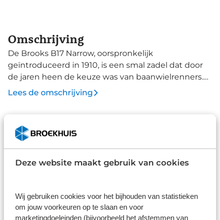
Omschrijving
De Brooks B17 Narrow, oorspronkelijk
geïntroduceerd in 1910, is een smal zadel dat door
de jaren heen de keuze was van baanwielrenners.
Vandaag de dag is het ideaal voor rijders die de
Lees de omschrijving
vrijheid van een smal zadel zoeken. Het zadel is
handgemaakt in Engeland van het fijnste
plantaardig gelooid leer, wat zorgt voor
Specificaties
duurzaamheid en een prachtige veroudering over
Merk
tijd. Het leer is een natuurlijk ademend materiaal en
werkt als een hangmat: de lederen top is
Brooks
Deze website maakt gebruik van cookies
opgehangen boven de zadelrails en vormt zich naar
Type
de unieke lichaamsvorm van de rijder. Dit biedt een
Fietszadels
op maat gemaakt en blijvend comfort, rit na rit. De
Wij gebruiken cookies voor het bijhouden van statistieken
constructie omvat 5 mm dik plantaardig gelooid
om jouw voorkeuren op te slaan en voor
Alle specificaties
marketingdoeleinden (bijvoorbeeld het afstemmen van
leer, buisvormige stalen klinknagels en een