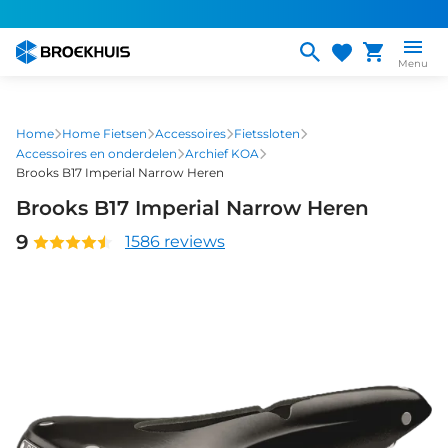
Overslaan
en
naar
Menu
de
inhoud
gaan
Home
Home Fietsen
Accessoires
Fietssloten
Accessoires en onderdelen
Archief KOA
Brooks B17 Imperial Narrow Heren
Brooks B17 Imperial Narrow Heren
9
1586 reviews