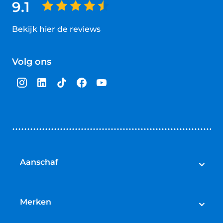
9.1
Bekijk hier de reviews
4.5
van
Volg ons
5
sterren
Aanschaf
Elektrische fietsen
Speed pedelecs
Merken
Racefietsen