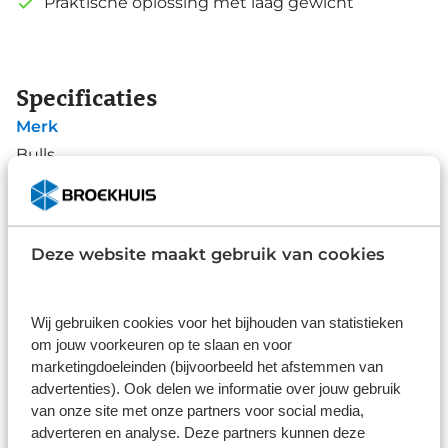
Praktische oplossing met laag gewicht
Specificaties
Merk
Bulls
Type
Bidons en bidonhouders
Deze website maakt gebruik van cookies
Alle specificaties
Disclaimer
Wij gebruiken cookies voor het bijhouden van statistieken
De specificaties en onderdelen zijn gegeven op basis van aanlevering
om jouw voorkeuren op te slaan en voor
van de leverancier. Op basis van beschikbaarheid of wijzigingen bij de
leverancier kunnen specificaties afwijken.
marketingdoeleinden (bijvoorbeeld het afstemmen van
advertenties). Ook delen we informatie over jouw gebruik
van onze site met onze partners voor social media,
adverteren en analyse. Deze partners kunnen deze