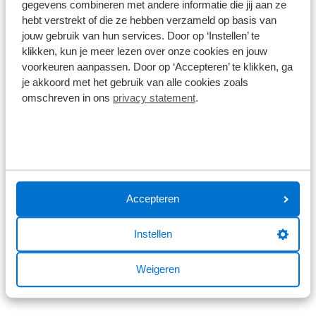
gegevens combineren met andere informatie die jij aan ze
Wat klanten over ons zeggen
hebt verstrekt of die ze hebben verzameld op basis van
jouw gebruik van hun services. Door op ‘Instellen’ te
9,0
klikken, kun je meer lezen over onze cookies en jouw
voorkeuren aanpassen. Door op ‘Accepteren’ te klikken, ga
1586 reviews
je akkoord met het gebruik van alle cookies zoals
omschreven in ons
privacy statement
.
1168 reviews
5
290 reviews
4
61 reviews
3
41 reviews
2
Accepteren
26 reviews
1
Instellen
Bekijk alle reviews
Weigeren