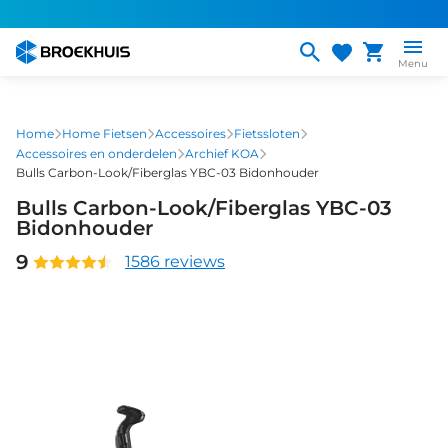
Overslaan
en
naar
Menu
de
inhoud
gaan
Home
Home Fietsen
Accessoires
Fietssloten
Accessoires en onderdelen
Archief KOA
Bulls Carbon-Look/Fiberglas YBC-03 Bidonhouder
Bulls Carbon-Look/Fiberglas YBC-03
Bidonhouder
9
1586 reviews