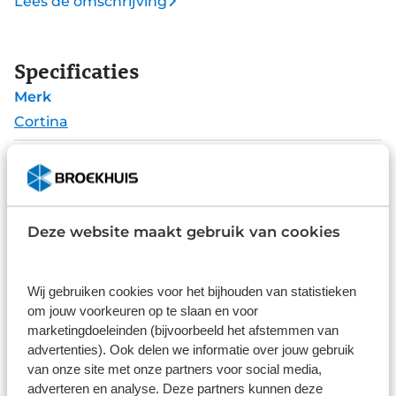
Lees de omschrijving
Je kunt het krat heel eenvoudig met tiewraps op
zowel de voor- als achterdrager van je fiets
monteren. Gemaakt van stevig kunststof en
Specificaties
aluminium biedt dit krat een betrouwbare en
Merk
duurzame oplossing voor dagelijks gebruik.
Cortina
Type
Fietskrat
Alle specificaties
Deze website maakt gebruik van cookies
Disclaimer
De specificaties en onderdelen zijn gegeven op basis van aanlevering
van de leverancier. Op basis van beschikbaarheid of wijzigingen bij de
Wij gebruiken cookies voor het bijhouden van statistieken
leverancier kunnen specificaties afwijken.
om jouw voorkeuren op te slaan en voor
marketingdoeleinden (bijvoorbeeld het afstemmen van
advertenties). Ook delen we informatie over jouw gebruik
van onze site met onze partners voor social media,
adverteren en analyse. Deze partners kunnen deze