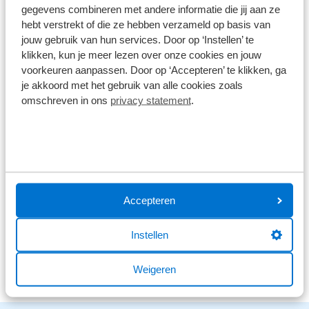
Wat klanten over ons zeggen
gegevens combineren met andere informatie die jij aan ze
hebt verstrekt of die ze hebben verzameld op basis van
9,0
jouw gebruik van hun services. Door op ‘Instellen’ te
klikken, kun je meer lezen over onze cookies en jouw
1586 reviews
voorkeuren aanpassen. Door op ‘Accepteren’ te klikken, ga
je akkoord met het gebruik van alle cookies zoals
1168 reviews
5
omschreven in ons
privacy statement
.
290 reviews
4
61 reviews
3
41 reviews
2
26 reviews
1
Accepteren
Instellen
Bekijk alle reviews
Weigeren