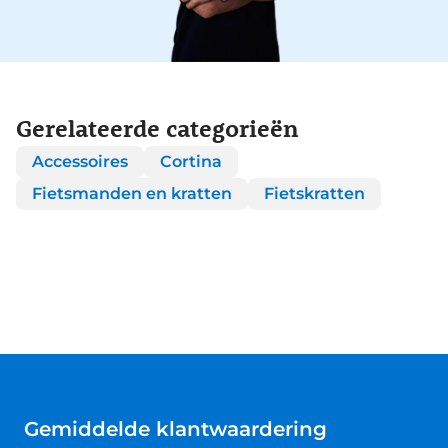
Gerelateerde categorieën
Accessoires
Cortina
Fietsmanden en kratten
Fietskratten
Gemiddelde klantwaardering