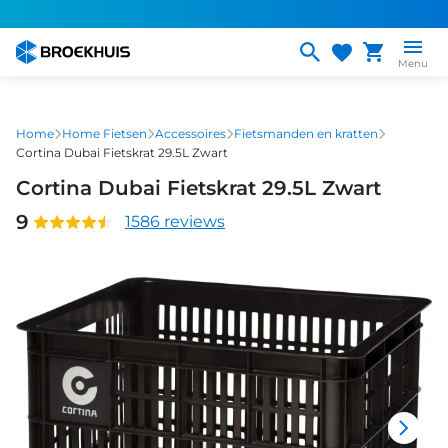
Overslaan
en
naar
Menu
de
inhoud
gaan
Home
Home Fietsen
Accessoires
Fietsmanden en kratten
Cortina Dubai Fietskrat 29.5L Zwart
Cortina Dubai Fietskrat 29.5L Zwart
9
1586 reviews