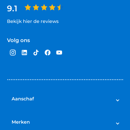
9.1
Bekijk hier de reviews
4.5
van
Volg ons
5
sterren
Aanschaf
Elektrische fietsen
Speed pedelecs
Merken