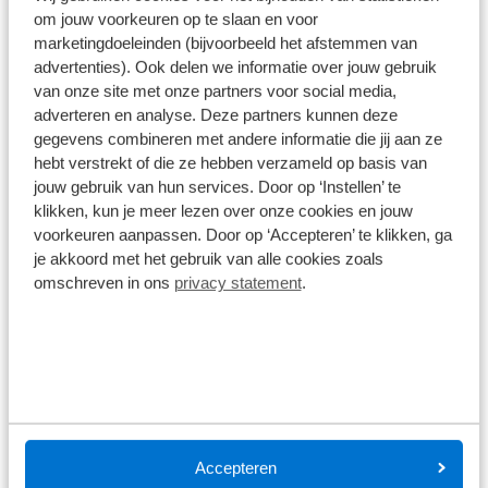
Cube
om jouw voorkeuren op te slaan en voor
marketingdoeleinden (bijvoorbeeld het afstemmen van
Type
advertenties). Ook delen we informatie over jouw gebruik
Fietsstandaard
van onze site met onze partners voor social media,
adverteren en analyse. Deze partners kunnen deze
Alle specificaties
gegevens combineren met andere informatie die jij aan ze
hebt verstrekt of die ze hebben verzameld op basis van
Disclaimer
jouw gebruik van hun services. Door op ‘Instellen’ te
De specificaties en onderdelen zijn gegeven op basis van aanlevering
van de leverancier. Op basis van beschikbaarheid of wijzigingen bij de
klikken, kun je meer lezen over onze cookies en jouw
leverancier kunnen specificaties afwijken.
voorkeuren aanpassen. Door op ‘Accepteren’ te klikken, ga
je akkoord met het gebruik van alle cookies zoals
omschreven in ons
privacy statement
.
Wat klanten over ons zeggen
9,0
1578 reviews
Accepteren