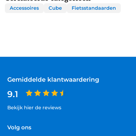
Accessoires
Cube
Fietsstandaarden
Gemiddelde klantwaardering
9.1
Bekijk hier de reviews
4.5
van
Volg ons
5