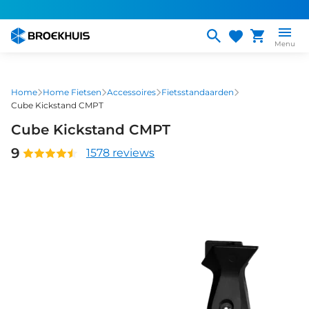
Overslaan
en
naar
Menu
de
inhoud
gaan
Home
Home Fietsen
Accessoires
Fietsstandaarden
Cube Kickstand CMPT
Cube Kickstand CMPT
9
1578 reviews