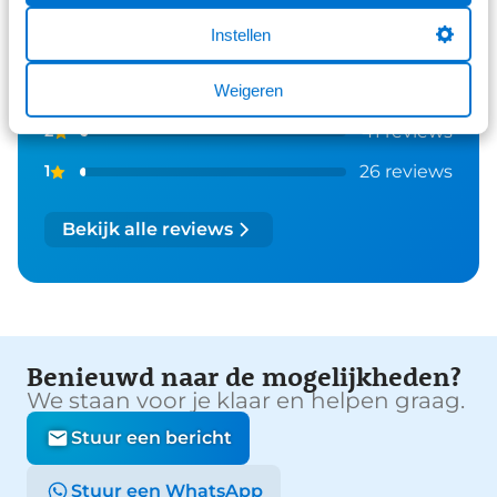
1161 reviews
5
Instellen
289 reviews
4
Weigeren
61 reviews
3
41 reviews
2
26 reviews
1
Bekijk alle reviews
Benieuwd naar de mogelijkheden?
We staan voor je klaar en helpen graag.
Stuur een bericht
Stuur een WhatsApp