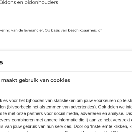
Bidons en bidonhouders
vering van de leverancier. Op basis van beschikbaarheid of
ns zeggen
 maakt gebruik van cookies
5
kies voor het bijhouden van statistieken om jouw voorkeuren op te s
4
en (bijvoorbeeld het afstemmen van advertenties). Ook delen we inf
site met onze partners voor social media, adverteren en analyse. De
3
ens combineren met andere informatie die jij aan ze hebt verstrekt 
2
s van jouw gebruik van hun services. Door op ‘Instellen’ te klikken, 