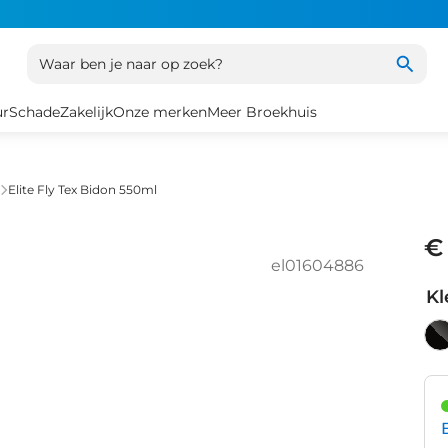
Waar ben je naar op zoek?
ur
Schade
Zakelijk
Onze merken
Meer Broekhuis
Elite Fly Tex Bidon 550ml
€
el01604886
Kl
Bl