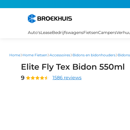
Overslaan
en
naar
de
inhoud
Auto's
Lease
Bedrijfswagens
Fietsen
Campers
Verhu
gaan
Home
Home Fietsen
Accessoires
Bidons en bidonhouders
Bidons
Elite Fly Tex Bidon 550ml
9
1586 reviews