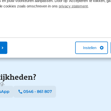
 en jouw voorkeuren aanpassen. Door op ‘Accepteren’ te klikken, ga
1
lle cookies zoals omschreven in ons
privacy statement
.
Instellen
ijkheden?
g.
sApp
0546 - 861 807