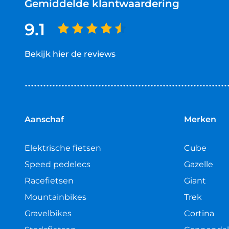
Gemiddelde klantwaardering
9.1
Bekijk hier de reviews
4.5
van
5
sterren
Aanschaf
Merken
Elektrische fietsen
Cube
Speed pedelecs
Gazelle
Racefietsen
Giant
Mountainbikes
Trek
Gravelbikes
Cortina