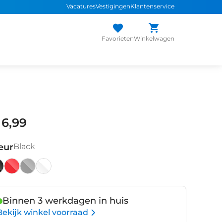
Vacatures
Vestigingen
Klantenservice
Favorieten
Winkelwagen
 6,99
eur
Black
ack
Dark
Smoke
White
Red
Transparant
Binnen 3 werkdagen in huis
Bekijk winkel voorraad