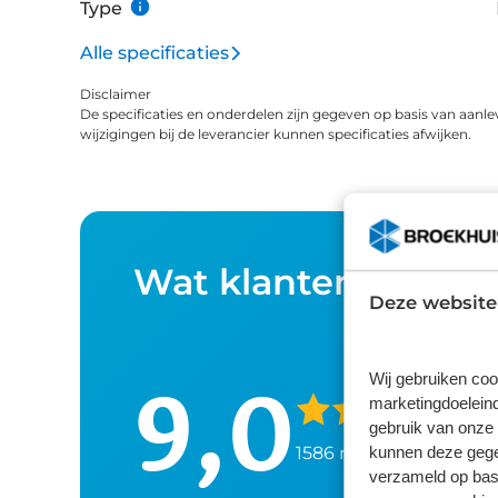
Type
Alle specificaties
Disclaimer
De specificaties en onderdelen zijn gegeven op basis van aanle
wijzigingen bij de leverancier kunnen specificaties afwijken.
Wat klanten over o
Deze website
9,0
Wij gebruiken coo
marketingdoeleind
gebruik van onze 
kunnen deze gegev
1586 reviews
verzameld op basi