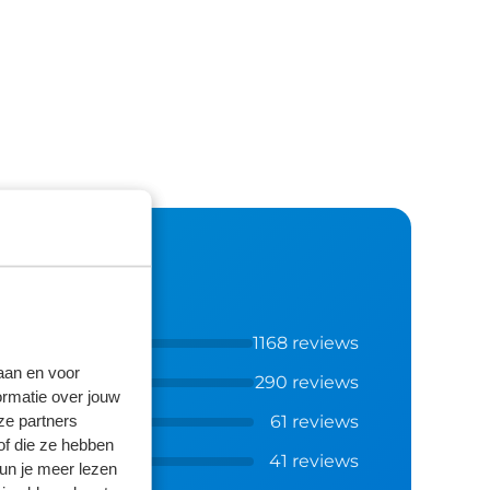
1168 reviews
laan en voor
290 reviews
ormatie over jouw
ze partners
61 reviews
of die ze hebben
41 reviews
kun je meer lezen