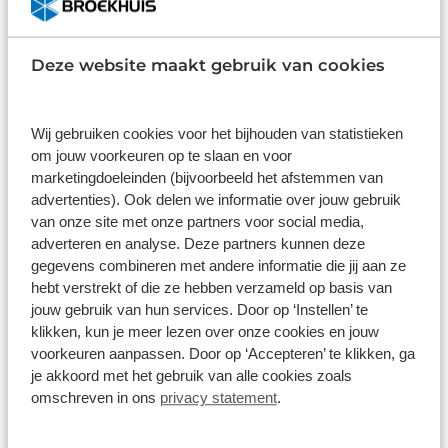
Wat klanten over ons zeggen
9,0
Deze website maakt gebruik van cookies
1586 reviews
Wij gebruiken cookies voor het bijhouden van statistieken
om jouw voorkeuren op te slaan en voor
1168 reviews
5
marketingdoeleinden (bijvoorbeeld het afstemmen van
290 reviews
4
advertenties). Ook delen we informatie over jouw gebruik
van onze site met onze partners voor social media,
61 reviews
3
adverteren en analyse. Deze partners kunnen deze
gegevens combineren met andere informatie die jij aan ze
41 reviews
2
hebt verstrekt of die ze hebben verzameld op basis van
26 reviews
1
jouw gebruik van hun services. Door op ‘Instellen’ te
klikken, kun je meer lezen over onze cookies en jouw
voorkeuren aanpassen. Door op ‘Accepteren’ te klikken, ga
Bekijk alle reviews
je akkoord met het gebruik van alle cookies zoals
omschreven in ons
privacy statement
.