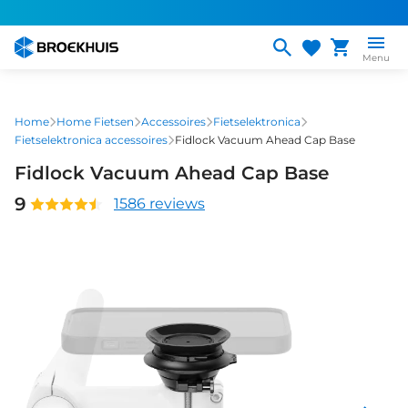
Overslaan
en
naar
Menu
de
inhoud
gaan
Home
Home Fietsen
Accessoires
Fietselektronica
Fietselektronica accessoires
Fidlock Vacuum Ahead Cap Base
Fidlock Vacuum Ahead Cap Base
9
1586 reviews