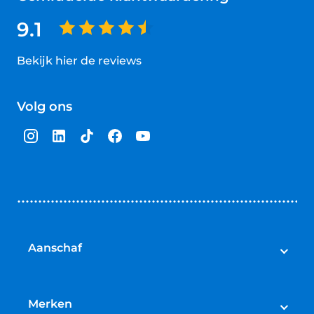
9.1
Bekijk hier de reviews
4.5
van
Volg ons
5
sterren
Aanschaf
Elektrische fietsen
Speed pedelecs
Merken