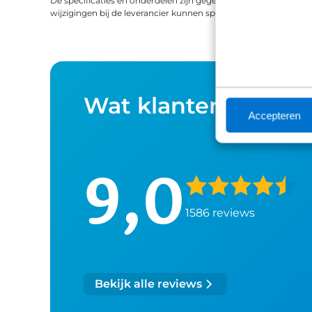
De specificaties en onderdelen zijn gegeven op basis van aanle
hartslagbandSnelheidssensorCadanssensorDocumentatie Download spec
wijzigingen bij de leverancier kunnen specificaties afwijken.
1040
Wat klanten over o
Accepteren
9,0
1586 reviews
Bekijk alle reviews