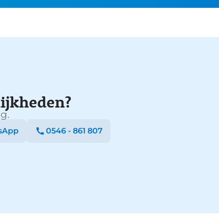
ijkheden?
g.
sApp
0546 - 861 807