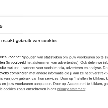
e bergtoppen. Multiband GNSS zorgt voor
elfs in de meest afgelegen gebieden je route
 maakt gebruik van cookies
uur bij intensief gebruik brengt je ook
rke en zwakker punten geeft om je maximaal
kies voor het bijhouden van statistieken om jouw voorkeuren op te s
 uitdaging vermogensdoelen te tonen om
en (bijvoorbeeld het afstemmen van advertenties). Ook delen we inf
ns de rit ontvang je
site met onze partners voor social media, adverteren en analyse. De
ruikers zijn gemeld. Naast rijden op asfalt
ens combineren met andere informatie die jij aan ze hebt verstrekt 
Garmin
ave en middels koppeling met de TrailForks
s van jouw gebruik van hun services. Door op ‘Instellen’ te klikken, 
 en jouw voorkeuren aanpassen. Door op ‘Accepteren’ te klikken, ga
Fietsnavigatie
lle cookies zoals omschreven in ons
privacy statement
.
 Denk aan het rijden met een groep en
teit met Varia en InReach toestellen,
de doos: Edge 1040Out-
lUSB-kabelHRM-Dual