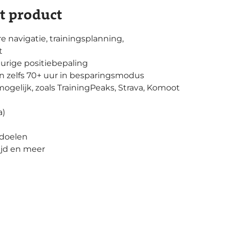
it product
navigatie, trainingsplanning,
t
rige positiebepaling
en zelfs 70+ uur in besparingsmodus
mogelijk, zoals TrainingPeaks, Strava, Komoot
a)
doelen
tijd en meer