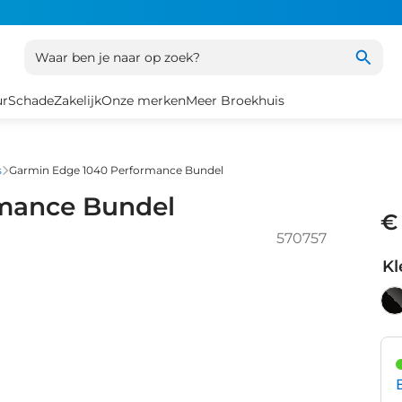
Waar ben je naar op zoek?
ur
Schade
Zakelijk
Onze merken
Meer Broekhuis
s
Garmin Edge 1040 Performance Bundel
mance Bundel
€
570757
Kl