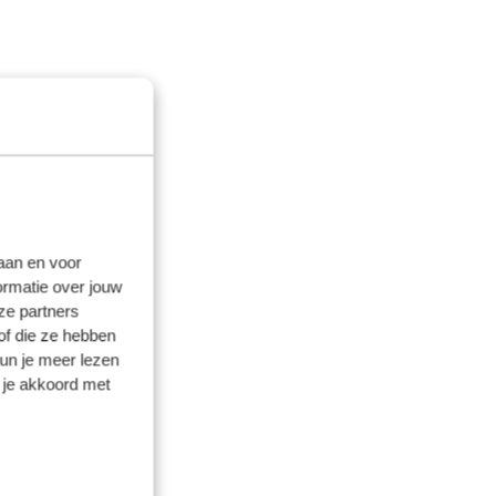
laan en voor
ormatie over jouw
ze partners
of die ze hebben
kun je meer lezen
 je akkoord met