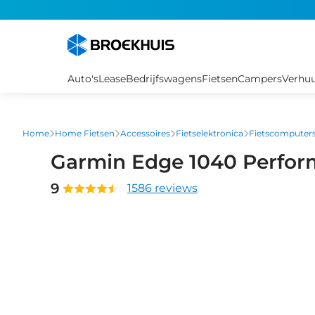
Overslaan
en
naar
de
inhoud
Auto's
Lease
Bedrijfswagens
Fietsen
Campers
Verhu
gaan
Home
Home Fietsen
Accessoires
Fietselektronica
Fietscomputer
Garmin Edge 1040 Perfor
9
1586 reviews