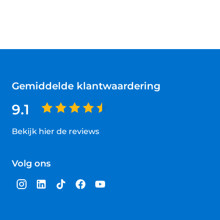
Gemiddelde klantwaardering
9.1
Bekijk hier de reviews
4.5
van
Volg ons
5
sterren