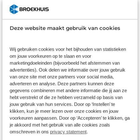
Omschrijving
Deze website maakt gebruik van cookies
Waarom is dit de fietscomputer voor jou? Op de
Garmin Edge 1040 kun je altijd vertrouwen. In het
Wij gebruiken cookies voor het bijhouden van statistieken
bos, op graveltochten en op de hoogste
om jouw voorkeuren op te slaan en voor
bergtoppen. Multiband GNSS zorgt voor uiterst
Lees de omschrijving
marketingdoeleinden (bijvoorbeeld het afstemmen van
nauwkeurige GPS-ontvangst, zodat je zelfs in de
advertenties). Ook delen we informatie over jouw gebruik
meest afgelegen gebieden je route kunt bepalen.
van onze site met onze partners voor social media,
De maximale batterijduur van 35 uur bij intensief
Specificaties
adverteren en analyse. Deze partners kunnen deze
gebruik brengt je ook verder dan ooit tevoren. De
gegevens combineren met andere informatie die jij aan ze
Merk
Edge 1040 is uitgerust met prestatiefuncties die je
hebt verstrekt of die ze hebben verzameld op basis van
sterker maken, maar je ook volledige inzage in je
Garmin
jouw gebruik van hun services. Door op ‘Instellen’ te
sterke en zwakker punten geeft om je maximaal te
klikken, kun je meer lezen over onze cookies en jouw
Type
voorkeuren aanpassen. Door op ‘Accepteren’ te klikken, ga
coachen. Het is zelfs mogelijk tijdens een uitdaging
je akkoord met het gebruik van alle cookies zoals
Fietsnavigatie
vermogensdoelen te tonen om ervoor te zorgen
omschreven in ons
privacy statement
.
dat je de man met de hamer uitstelt.&nbsp; Tijdens
Alle specificaties