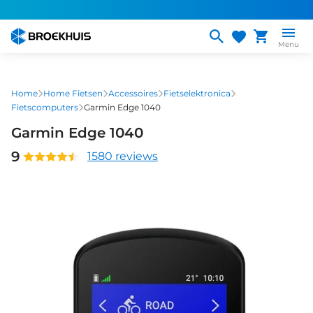
Overslaan
en
naar
Menu
de
inhoud
gaan
Home
Home Fietsen
Accessoires
Fietselektronica
Fietscomputers
Garmin Edge 1040
Garmin Edge 1040
9
1580 reviews