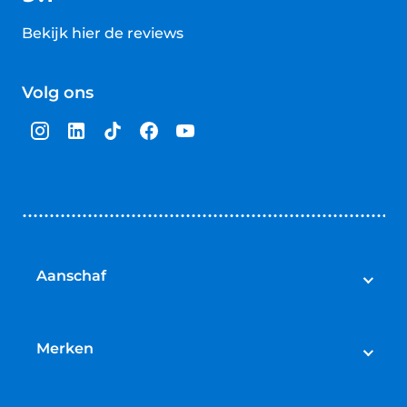
Bekijk hier de reviews
4.5
van
Volg ons
5
sterren
Aanschaf
Elektrische fietsen
Speed pedelecs
Merken
Racefietsen
Cube
Mountainbikes