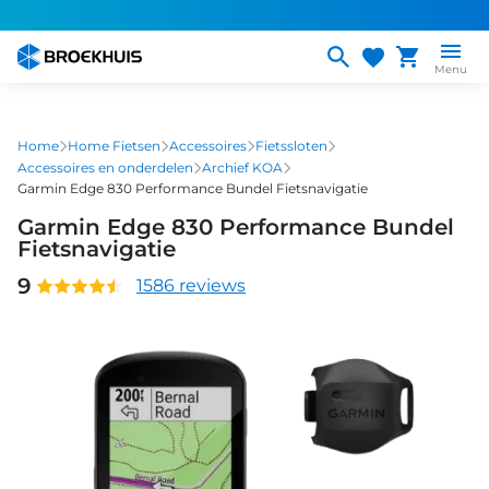
Overslaan
en
naar
Menu
de
inhoud
gaan
Home
Home Fietsen
Accessoires
Fietssloten
Accessoires en onderdelen
Archief KOA
Garmin Edge 830 Performance Bundel Fietsnavigatie
Garmin Edge 830 Performance Bundel
Fietsnavigatie
9
1586 reviews