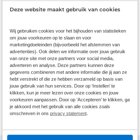
Deze website maakt gebruik van cookies
9,0
1586 reviews
Wij gebruiken cookies voor het bijhouden van statistieken
om jouw voorkeuren op te slaan en voor
1168 reviews
5
marketingdoeleinden (bijvoorbeeld het afstemmen van
advertenties). Ook delen we informatie over jouw gebruik
290 reviews
4
van onze site met onze partners voor social media,
adverteren en analyse. Deze partners kunnen deze
61 reviews
3
gegevens combineren met andere informatie die jij aan ze
41 reviews
2
hebt verstrekt of die ze hebben verzameld op basis van
jouw gebruik van hun services. Door op ‘Instellen’ te
26 reviews
1
klikken, kun je meer lezen over onze cookies en jouw
voorkeuren aanpassen. Door op ‘Accepteren’ te klikken, ga
Bekijk alle reviews
je akkoord met het gebruik van alle cookies zoals
omschreven in ons
privacy statement
.