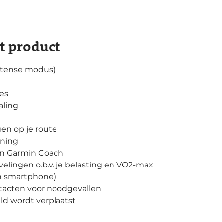
it product
intense modus)
tes
aling
en op je route
ening
 en Garmin Coach
elingen o.b.v. je belasting en VO2-max
n smartphone)
ntacten voor noodgevallen
ild wordt verplaatst