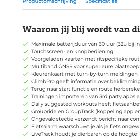
Productomschrijving
Specificaties
Waarom jij blij wordt van d
Maximale batterijduur van 60 uur (32u bij 
Touchscreen- en knopbediening
Voorgeladen kaarten met ritspecifieke rou
Multiband GNSS voor superieure plaatsbep
Kleurenkaart met turn-by-turn meldingen
ClimbPro geeft informatie over beklimming
Terug naar start functie en route herberek
Trainingen importeren van 3rd party apps
Daily suggested workouts heeft fietsaanbev
Groupride en GroupTrack (koppeling app e
Ongevaldetectie verzendt bericht naar co
Fietsalarm waarschuwt je als je fiets ongew
LiveTrack houdt je dierbaren op de hoogte