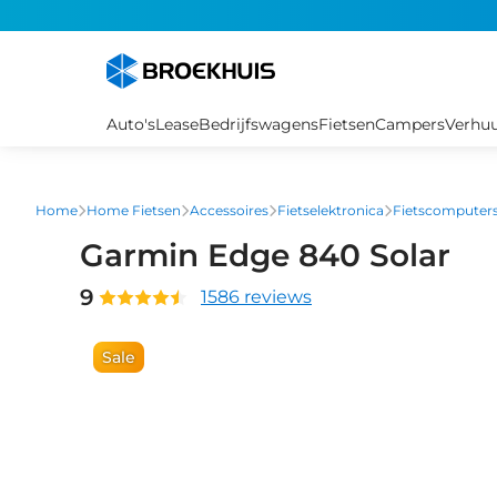
Overslaan
en
naar
de
inhoud
Auto's
Lease
Bedrijfswagens
Fietsen
Campers
Verhu
gaan
Home
Home Fietsen
Accessoires
Fietselektronica
Fietscomputer
Garmin Edge 840 Solar
9
1586 reviews
Sale