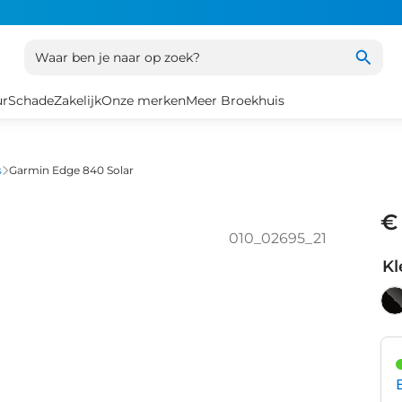
Waar ben je naar op zoek?
ur
Schade
Zakelijk
Onze merken
Meer Broekhuis
s
Garmin Edge 840 Solar
€
010_02695_21
Kl