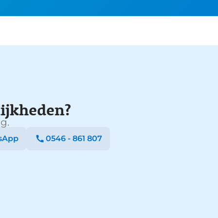
ijkheden?
g.
sApp
0546 - 861 807