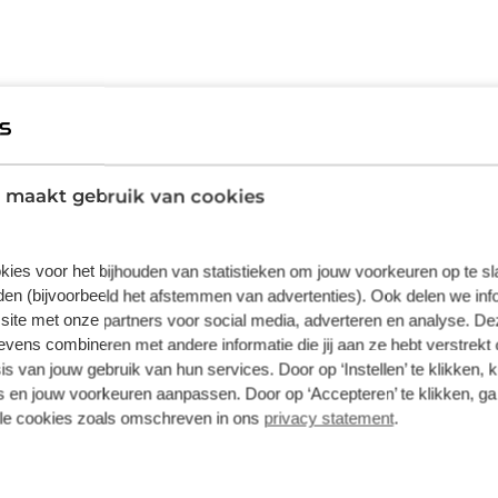
 te bereiden op wedstrijden, toertochten en
 maakt gebruik van cookies
nge ritten. Met een gewicht van slechts 89
je stuur zit, terwijl je profiteert van
oor extra veiligheid. Het intuïtieve
kies voor het bijhouden van statistieken om jouw voorkeuren op te s
gevens te navigeren, maar bedienen
en (bijvoorbeeld het afstemmen van advertenties). Ook delen we inf
site met onze partners voor social media, adverteren en analyse. De
ens combineren met andere informatie die jij aan ze hebt verstrekt 
altijd de weg vindt. Multi-band GNSS zorgt
Garmin
s van jouw gebruik van hun services. Door op ‘Instellen’ te klikken, 
elpt de juiste weg (terug) te vinden. De vooraf
 en jouw voorkeuren aanpassen. Door op ‘Accepteren’ te klikken, ga
MTB-routegegevens van Trailforks getoond.
Fietsnavigatie
lle cookies zoals omschreven in ons
privacy statement
.
 en kies je zelf het routetype. Het toestel
r-start functie. De innovatieve
de stijgingspercentages, waardoor je je rit