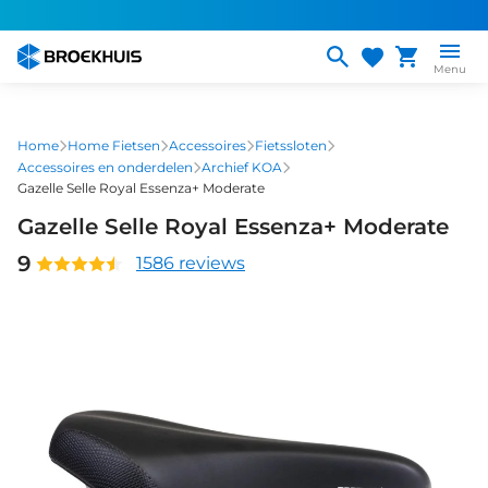
Overslaan
en
naar
Menu
de
inhoud
gaan
Home
Home Fietsen
Accessoires
Fietssloten
Accessoires en onderdelen
Archief KOA
Gazelle Selle Royal Essenza+ Moderate
Gazelle Selle Royal Essenza+ Moderate
9
1586 reviews