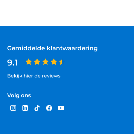
Gemiddelde klantwaardering
9.1
Bekijk hier de reviews
4.5
van
Volg ons
5
sterren