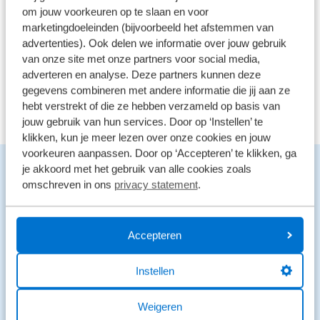
om jouw voorkeuren op te slaan en voor
41 reviews
2
marketingdoeleinden (bijvoorbeeld het afstemmen van
26 reviews
1
advertenties). Ook delen we informatie over jouw gebruik
van onze site met onze partners voor social media,
adverteren en analyse. Deze partners kunnen deze
Bekijk alle reviews
gegevens combineren met andere informatie die jij aan ze
hebt verstrekt of die ze hebben verzameld op basis van
jouw gebruik van hun services. Door op ‘Instellen’ te
klikken, kun je meer lezen over onze cookies en jouw
voorkeuren aanpassen. Door op ‘Accepteren’ te klikken, ga
Benieuwd naar de mogelijkheden?
je akkoord met het gebruik van alle cookies zoals
We staan voor je klaar en helpen graag.
omschreven in ons
privacy statement
.
Stuur een bericht
Accepteren
Stuur een WhatsApp
Instellen
0546 - 861 807
Weigeren
Open
Vandaag open tot 18:00