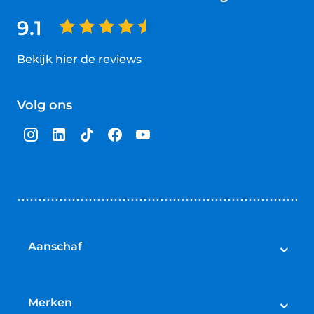
9.1
Bekijk hier de reviews
4.5
van
Volg ons
5
sterren
Aanschaf
Elektrische fietsen
Speed pedelecs
Merken