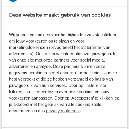
Wat klanten over ons zeggen
Deze website maakt gebruik van cookies
9,0
1580 reviews
Wij gebruiken cookies voor het bijhouden van statistieken
om jouw voorkeuren op te slaan en voor
1163 reviews
5
marketingdoeleinden (bijvoorbeeld het afstemmen van
advertenties). Ook delen we informatie over jouw gebruik
289 reviews
4
van onze site met onze partners voor social media,
61 reviews
3
adverteren en analyse. Deze partners kunnen deze
gegevens combineren met andere informatie die jij aan ze
41 reviews
2
hebt verstrekt of die ze hebben verzameld op basis van
jouw gebruik van hun services. Door op ‘Instellen’ te
26 reviews
1
klikken, kun je meer lezen over onze cookies en jouw
voorkeuren aanpassen. Door op ‘Accepteren’ te klikken, ga
Bekijk alle reviews
je akkoord met het gebruik van alle cookies zoals
omschreven in ons
privacy statement
.