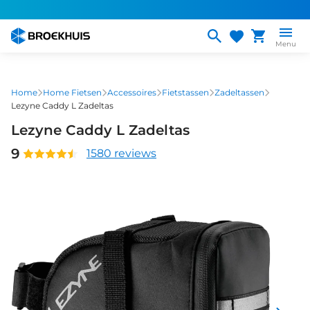
Overslaan
en
naar
Menu
de
inhoud
gaan
Home
Home Fietsen
Accessoires
Fietstassen
Zadeltassen
Lezyne Caddy L Zadeltas
Lezyne Caddy L Zadeltas
9
1580 reviews