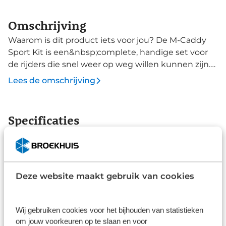
Omschrijving
Waarom is dit product iets voor jou? De M-Caddy
Sport Kit is een&nbsp;complete, handige set voor
de rijders die snel weer op weg willen kunnen zijn.
Het bevat alle noodzakelijke spullen om snel een
Lees de omschrijving
binnenband je kunnen wisselen. De M-Caddy
Sport-set combineert een RAP II-6 multitool, Smart
Kit voor bandenreparatie en Matrix Levers in een
Specificaties
handige M-Caddy zadeltas die netjes onder jouw
Merk
fietszadel past. De M-Caddy is een middelgrote,
wigvormige zadeltas. Hij is gemaakt van duurzaam
Lezyne
geweven nylon en heeft een groot hoofdvak met
Type
gelabelde organisatievakken en een subvak voor
Deze website maakt gebruik van cookies
Zadeltassen
een multitool of mobiel apparaat.
Klittenbandsluitingen worden bevestigd aan
Alle specificaties
zadelrails en zadelpen. De reflecterende logo's en
Wij gebruiken cookies voor het bijhouden van statistieken
om jouw voorkeuren op te slaan en voor
lus vergroten de zichtbaarheid 's nachts en de
Disclaimer