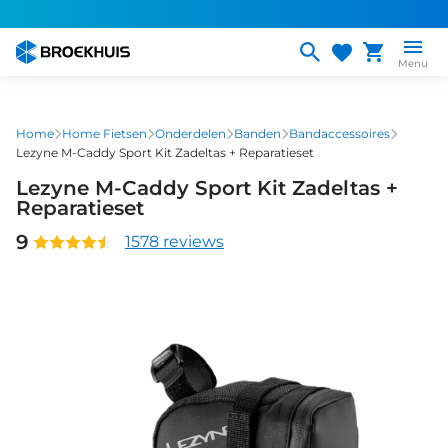
Overslaan
en
naar
Menu
de
inhoud
gaan
Home
Home Fietsen
Onderdelen
Banden
Bandaccessoires
Lezyne M-Caddy Sport Kit Zadeltas + Reparatieset
Lezyne M-Caddy Sport Kit Zadeltas +
Reparatieset
9
1578 reviews