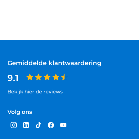
Gemiddelde klantwaardering
9.1
Bekijk hier de reviews
4.5
van
Volg ons
5
sterren