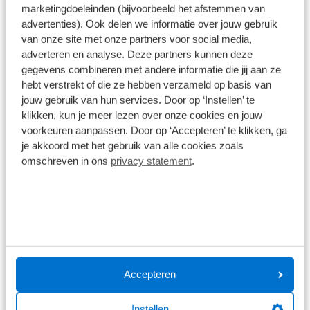
marketingdoeleinden (bijvoorbeeld het afstemmen van
zadeltas is weersbestendig met een
De specificaties en onderdelen zijn gegeven op basis van aanlevering
advertenties). Ook delen we informatie over jouw gebruik
van de leverancier. Op basis van beschikbaarheid of wijzigingen bij de
waterbestendige rits met grote treklus.
leverancier kunnen specificaties afwijken.
van onze site met onze partners voor social media,
adverteren en analyse. Deze partners kunnen deze
gegevens combineren met andere informatie die jij aan ze
hebt verstrekt of die ze hebben verzameld op basis van
jouw gebruik van hun services. Door op ‘Instellen’ te
Wat klanten over ons zeggen
klikken, kun je meer lezen over onze cookies en jouw
voorkeuren aanpassen. Door op ‘Accepteren’ te klikken, ga
9,0
je akkoord met het gebruik van alle cookies zoals
omschreven in ons
privacy statement
.
1578 reviews
1161 reviews
5
289 reviews
4
61 reviews
3
Accepteren
41 reviews
2
Instellen
26 reviews
1