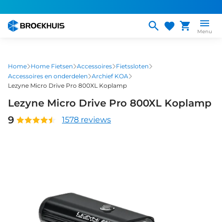
Overslaan
en
naar
Menu
de
inhoud
gaan
Home
Home Fietsen
Accessoires
Fietssloten
Accessoires en onderdelen
Archief KOA
Lezyne Micro Drive Pro 800XL Koplamp
Lezyne Micro Drive Pro 800XL Koplamp
9
1578 reviews