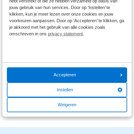
hebt verstrekt of die ze hebben verzameld op basis van
jouw gebruik van hun services. Door op ‘Instellen’ te
9,0
klikken, kun je meer lezen over onze cookies en jouw
voorkeuren aanpassen. Door op ‘Accepteren’ te klikken, ga
1578 reviews
je akkoord met het gebruik van alle cookies zoals
omschreven in ons
privacy statement
.
1161 reviews
5
289 reviews
4
61 reviews
3
41 reviews
2
Accepteren
26 reviews
1
Instellen
Bekijk alle reviews
Weigeren