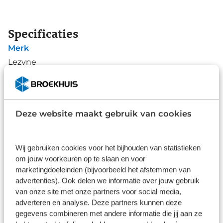
lichtgewicht en duurzaam bewerkt aluminium
lichaam met geïntegreerde koelribben, beschikt hij
ook over uitsparingen aan de zijkant om 180 graden
Specificaties
zichtbaarheid te bieden. Acht unieke output-modi,
Merk
waaronder een opvallende Daytime Flash, modus
zorgen ervoor dat er een modus is die aan elke
Lezyne
situatie voldoet. De lamp biedt een maximale
Type
looptijd van 87 uur in de Femto-modus. De Micro
Koplampen
Drive Pro 800XL is compatibel met Remote Switch
en kan op alle sturen worden gemonteerd via een
Deze website maakt gebruik van cookies
Alle specificaties
veelzijdige en veilige bevestigingsband.
Disclaimer
Wij gebruiken cookies voor het bijhouden van statistieken
De specificaties en onderdelen zijn gegeven op basis van aanlevering
van de leverancier. Op basis van beschikbaarheid of wijzigingen bij de
om jouw voorkeuren op te slaan en voor
leverancier kunnen specificaties afwijken.
marketingdoeleinden (bijvoorbeeld het afstemmen van
advertenties). Ook delen we informatie over jouw gebruik
van onze site met onze partners voor social media,
adverteren en analyse. Deze partners kunnen deze
gegevens combineren met andere informatie die jij aan ze
Wat klanten over ons zeggen