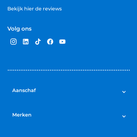
Bekijk hier de reviews
4.5
van
Volg ons
5
sterren
Aanschaf
Elektrische fietsen
Speed pedelecs
Merken
Racefietsen
Cube
Mountainbikes