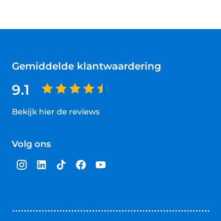
Gemiddelde klantwaardering
9.1
Bekijk hier de reviews
4.5
van
Volg ons
5
sterren