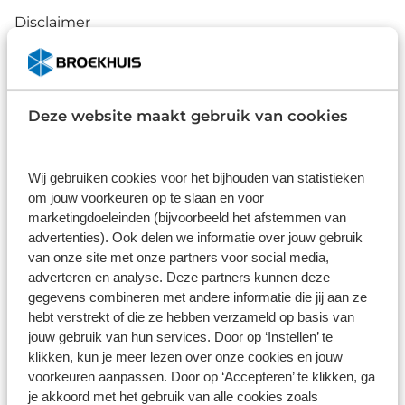
Disclaimer
De specificaties en onderdelen zijn gegeven op basis van aanlevering
van de leverancier. Op basis van beschikbaarheid of wijzigingen bij de
leverancier kunnen specificaties afwijken.
Deze website maakt gebruik van cookies
Wat klanten over ons zeggen
Wij gebruiken cookies voor het bijhouden van statistieken
om jouw voorkeuren op te slaan en voor
9,0
marketingdoeleinden (bijvoorbeeld het afstemmen van
advertenties). Ook delen we informatie over jouw gebruik
1586 reviews
van onze site met onze partners voor social media,
adverteren en analyse. Deze partners kunnen deze
gegevens combineren met andere informatie die jij aan ze
1168 reviews
5
hebt verstrekt of die ze hebben verzameld op basis van
290 reviews
4
jouw gebruik van hun services. Door op ‘Instellen’ te
klikken, kun je meer lezen over onze cookies en jouw
61 reviews
3
voorkeuren aanpassen. Door op ‘Accepteren’ te klikken, ga
41 reviews
je akkoord met het gebruik van alle cookies zoals
2