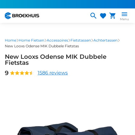
Overslaan
en
naar
Menu
de
inhoud
gaan
Home
Home Fietsen
Accessoires
Fietstassen
Achtertassen
New Looxs Odense MIK Dubbele Fietstas
New Looxs Odense MIK Dubbele
Fietstas
9
1586 reviews