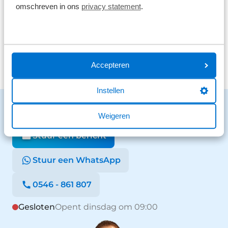
omschreven in ons
privacy statement
.
26 reviews
1
Bekijk alle reviews
Accepteren
Instellen
Benieuwd naar de mogelijkheden?
Weigeren
We staan voor je klaar en helpen graag.
Stuur een bericht
Stuur een WhatsApp
0546 - 861 807
Gesloten
Opent dinsdag om 09:00