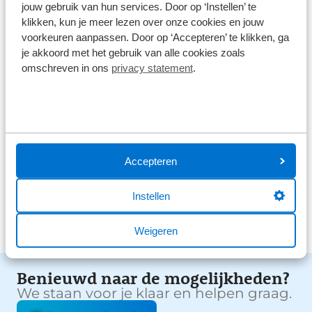
9,0
jouw gebruik van hun services. Door op ‘Instellen’ te
1586 reviews
klikken, kun je meer lezen over onze cookies en jouw
voorkeuren aanpassen. Door op ‘Accepteren’ te klikken, ga
1168 reviews
5
je akkoord met het gebruik van alle cookies zoals
omschreven in ons
privacy statement
.
290 reviews
4
61 reviews
3
41 reviews
2
26 reviews
1
Accepteren
Bekijk alle reviews
Instellen
Weigeren
Benieuwd naar de mogelijkheden?
We staan voor je klaar en helpen graag.