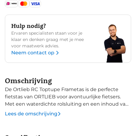
Hulp nodig?
Ervaren specialisten staan voor je
klaar en denken graag met je mee
voor maatwerk advies.
Neem contact op
Omschrijving
De Ortlieb RC Toptupe Frametas is de perfecte
fietstas van ORTLIEB voor avontuurlijke fietsers.
Met een waterdichte rolsluiting en een inhoud van
vier liter biedt deze tas ruimte voor al je belangrijke
Lees de omschrijving
spullen. Eenvoudig te bevestigen met robuuste
klittenbanden, ideaal voor mountainbikes!