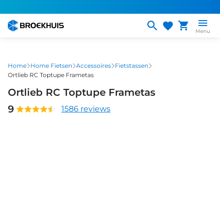
Overslaan
en
naar
Menu
de
inhoud
gaan
Home
Home Fietsen
Accessoires
Fietstassen
Ortlieb RC Toptupe Frametas
Ortlieb RC Toptupe Frametas
9
1586 reviews