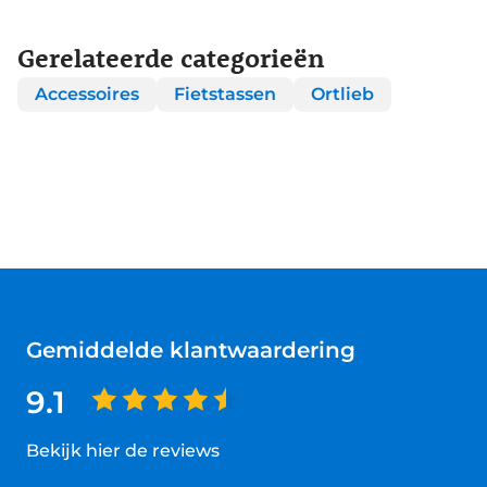
Gerelateerde categorieën
Accessoires
Fietstassen
Ortlieb
Gemiddelde klantwaardering
9.1
Bekijk hier de reviews
4.5