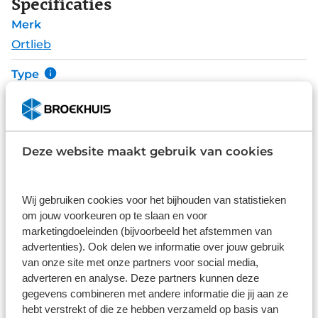
Specificaties
Merk
Ortlieb
Type
Frametassen
Alle specificaties
Deze website maakt gebruik van cookies
Disclaimer
De specificaties en onderdelen zijn gegeven op basis van aanlevering
van de leverancier. Op basis van beschikbaarheid of wijzigingen bij de
leverancier kunnen specificaties afwijken.
Wij gebruiken cookies voor het bijhouden van statistieken
om jouw voorkeuren op te slaan en voor
marketingdoeleinden (bijvoorbeeld het afstemmen van
advertenties). Ook delen we informatie over jouw gebruik
van onze site met onze partners voor social media,
Wat klanten over ons zeggen
adverteren en analyse. Deze partners kunnen deze
gegevens combineren met andere informatie die jij aan ze
hebt verstrekt of die ze hebben verzameld op basis van