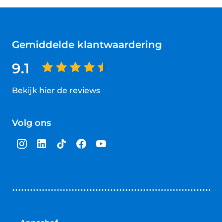
Gemiddelde klantwaardering
9.1
Bekijk hier de reviews
4.5
van
Volg ons
5
sterren