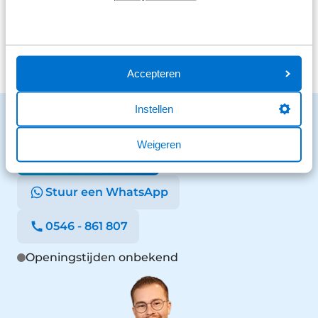
Bekijk alle reviews
Accepteren
Instellen
Benieuwd naar de mogelijkheden?
We staan voor je klaar en helpen graag.
Weigeren
Stuur een bericht
Stuur een WhatsApp
0546 - 861 807
Openingstijden onbekend