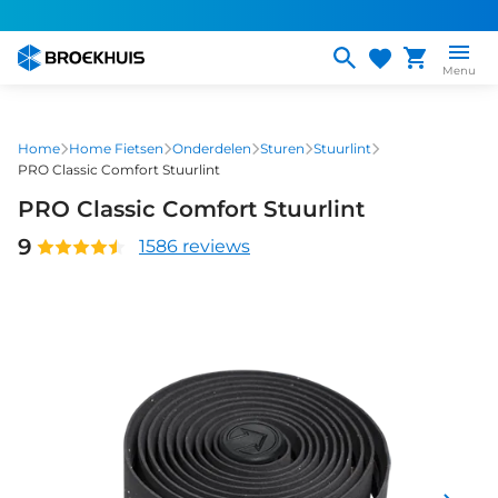
Overslaan
en
naar
Menu
de
inhoud
gaan
Home
Home Fietsen
Onderdelen
Sturen
Stuurlint
PRO Classic Comfort Stuurlint
PRO Classic Comfort Stuurlint
9
1586 reviews