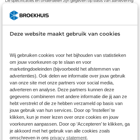
De specificaties en onderdelen zijn gegeven op basis van aanlevering
van de leverancier. Op basis van beschikbaarheid of wijzigingen bij de
leverancier kunnen specificaties afwijken.
Deze website maakt gebruik van cookies
Wat klanten over ons zeggen
Wij gebruiken cookies voor het bijhouden van statistieken
9,0
om jouw voorkeuren op te slaan en voor
marketingdoeleinden (bijvoorbeeld het afstemmen van
1586 reviews
advertenties). Ook delen we informatie over jouw gebruik
van onze site met onze partners voor social media,
1168 reviews
5
adverteren en analyse. Deze partners kunnen deze
gegevens combineren met andere informatie die jij aan ze
290 reviews
4
hebt verstrekt of die ze hebben verzameld op basis van
jouw gebruik van hun services. Door op ‘Instellen’ te
61 reviews
3
klikken, kun je meer lezen over onze cookies en jouw
41 reviews
2
voorkeuren aanpassen. Door op ‘Accepteren’ te klikken, ga
je akkoord met het gebruik van alle cookies zoals
26 reviews
1
omschreven in ons
privacy statement
.