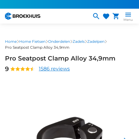
Overslaan
en
naar
Menu
de
inhoud
gaan
Home
Home Fietsen
Onderdelen
Zadels
Zadelpen
Pro Seatpost Clamp Alloy 34,9mm
Pro Seatpost Clamp Alloy 34,9mm
9
1586 reviews