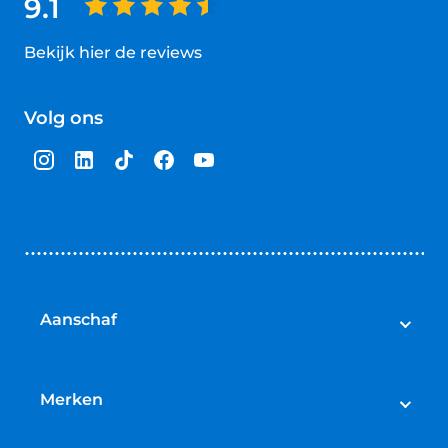
9.1
Bekijk hier de reviews
4.5
van
Volg ons
5
sterren
Aanschaf
Elektrische fietsen
Speed pedelecs
Merken
Racefietsen
Cube