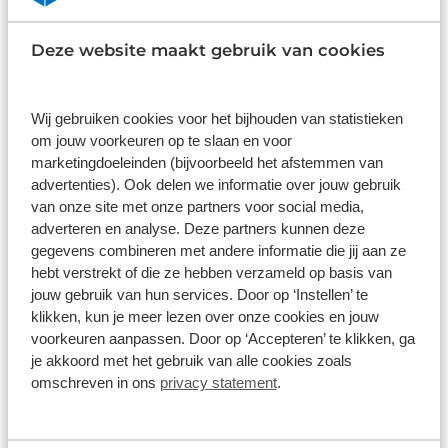
Wat klanten over ons zeggen
Deze website maakt gebruik van cookies
9,0
1586 reviews
Wij gebruiken cookies voor het bijhouden van statistieken
om jouw voorkeuren op te slaan en voor
1168 reviews
5
marketingdoeleinden (bijvoorbeeld het afstemmen van
advertenties). Ook delen we informatie over jouw gebruik
290 reviews
4
van onze site met onze partners voor social media,
61 reviews
adverteren en analyse. Deze partners kunnen deze
3
gegevens combineren met andere informatie die jij aan ze
41 reviews
2
hebt verstrekt of die ze hebben verzameld op basis van
jouw gebruik van hun services. Door op ‘Instellen’ te
26 reviews
1
klikken, kun je meer lezen over onze cookies en jouw
voorkeuren aanpassen. Door op ‘Accepteren’ te klikken, ga
Bekijk alle reviews
je akkoord met het gebruik van alle cookies zoals
omschreven in ons
privacy statement
.