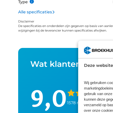
Type
Alle specificaties
Disclaimer
De specificaties en onderdelen zijn gegeven op basis van aanle
wijzigingen bij de leverancier kunnen specificaties afwijken.
Wat klanten over o
Deze website
Wij gebruiken coo
9,0
marketingdoeleind
gebruik van onze 
kunnen deze gegev
1578 reviews
verzameld op basi
over onze cookies