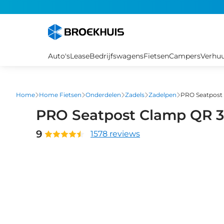
Overslaan
en
naar
de
inhoud
Auto's
Lease
Bedrijfswagens
Fietsen
Campers
Verhu
gaan
Home
Home Fietsen
Onderdelen
Zadels
Zadelpen
PRO Seatpost
PRO Seatpost Clamp QR 
9
1578 reviews