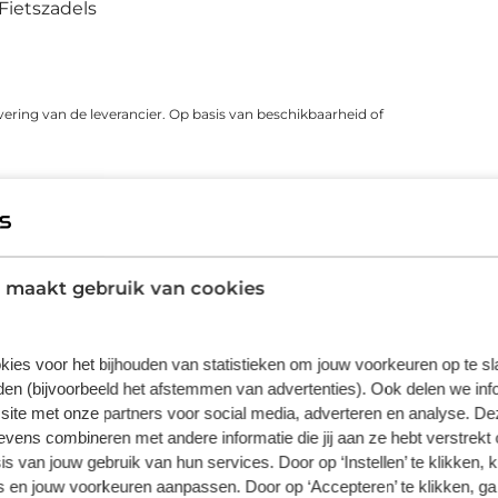
Fietszadels
vering van de leverancier. Op basis van beschikbaarheid of
ns zeggen
 maakt gebruik van cookies
5
kies voor het bijhouden van statistieken om jouw voorkeuren op te s
en (bijvoorbeeld het afstemmen van advertenties). Ook delen we inf
4
site met onze partners voor social media, adverteren en analyse. De
3
ens combineren met andere informatie die jij aan ze hebt verstrekt 
s van jouw gebruik van hun services. Door op ‘Instellen’ te klikken, 
2
 en jouw voorkeuren aanpassen. Door op ‘Accepteren’ te klikken, ga