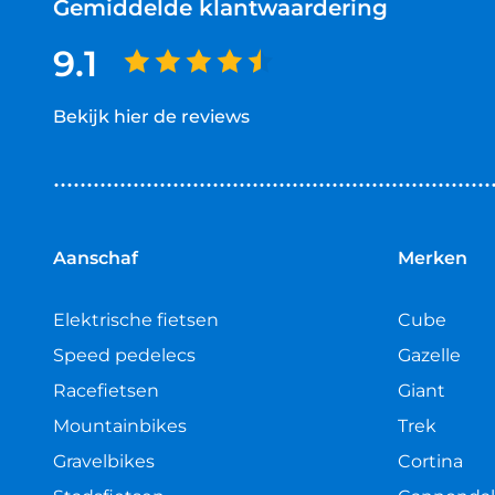
Gemiddelde klantwaardering
9.1
Bekijk hier de reviews
4.5
van
5
sterren
Aanschaf
Merken
Elektrische fietsen
Cube
Speed pedelecs
Gazelle
Racefietsen
Giant
Mountainbikes
Trek
Gravelbikes
Cortina