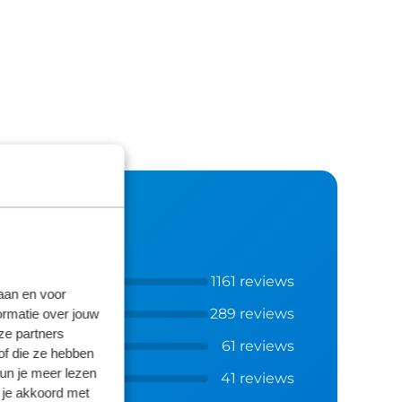
1161 reviews
laan en voor
289 reviews
ormatie over jouw
ze partners
61 reviews
of die ze hebben
kun je meer lezen
41 reviews
 je akkoord met