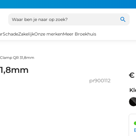
Waar ben je naar op zoek?
ur
Schade
Zakelijk
Onze merken
Meer Broekhuis
 Clamp QR 31,8mm
31,8mm
€
pr900112
Kl
Bl