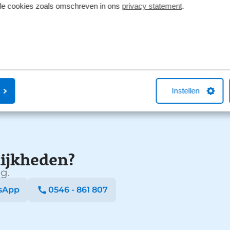
1
lle cookies zoals omschreven in ons
privacy statement
.
Instellen
ijkheden?
g.
sApp
0546 - 861 807