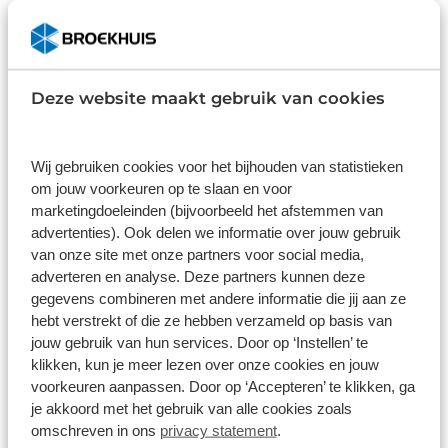
leverancier kunnen specificaties afwijken.
Deze website maakt gebruik van cookies
Wat klanten over ons zeggen
9,0
Wij gebruiken cookies voor het bijhouden van statistieken
om jouw voorkeuren op te slaan en voor
1586 reviews
marketingdoeleinden (bijvoorbeeld het afstemmen van
advertenties). Ook delen we informatie over jouw gebruik
van onze site met onze partners voor social media,
1168 reviews
5
adverteren en analyse. Deze partners kunnen deze
gegevens combineren met andere informatie die jij aan ze
290 reviews
4
hebt verstrekt of die ze hebben verzameld op basis van
61 reviews
3
jouw gebruik van hun services. Door op ‘Instellen’ te
klikken, kun je meer lezen over onze cookies en jouw
41 reviews
2
voorkeuren aanpassen. Door op ‘Accepteren’ te klikken, ga
26 reviews
1
je akkoord met het gebruik van alle cookies zoals
omschreven in ons
privacy statement
.