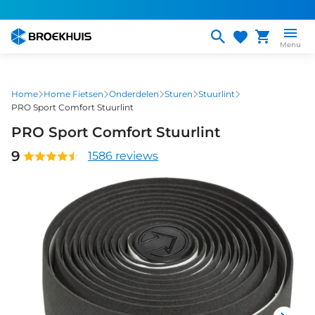
Overslaan
en
naar
Menu
de
inhoud
gaan
Home
Home Fietsen
Onderdelen
Sturen
Stuurlint
PRO Sport Comfort Stuurlint
PRO Sport Comfort Stuurlint
9
1586 reviews