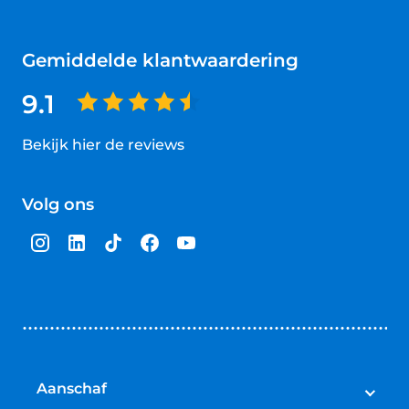
Gemiddelde klantwaardering
9.1
Bekijk hier de reviews
4.5
van
Volg ons
5
sterren
Aanschaf