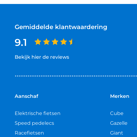
Gemiddelde klantwaardering
9.1
Bekijk hier de reviews
4.5
van
5
sterren
Aanschaf
Merken
Elektrische fietsen
Cube
Speed pedelecs
Gazelle
Racefietsen
Giant