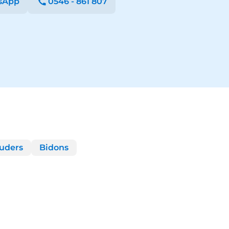
sApp
0546 - 861 807
uders
Bidons