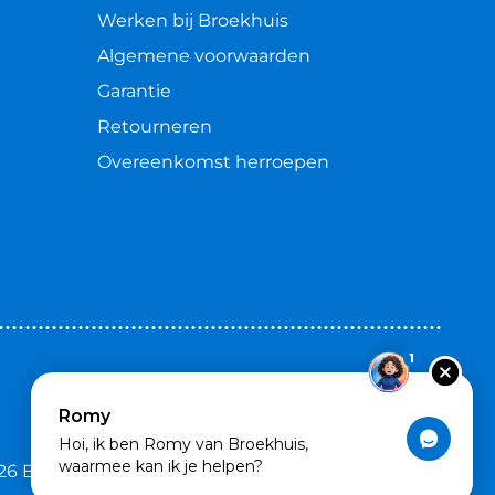
Werken bij Broekhuis
Algemene voorwaarden
Garantie
Retourneren
Overeenkomst herroepen
1
Romy
Hoi, ik ben Romy van Broekhuis,
waarmee kan ik je helpen?
26 Broekhuis