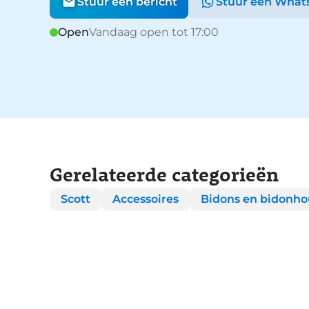
Stuur een bericht
Stuur een What
Open
Vandaag open tot 17:00
Gerelateerde categorieën
Scott
Accessoires
Bidons en bidonho