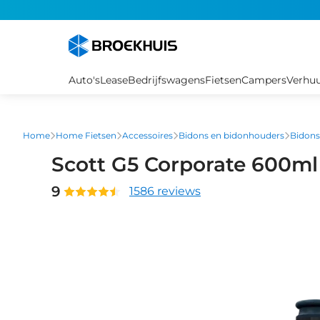
Overslaan
en
naar
de
inhoud
Auto's
Lease
Bedrijfswagens
Fietsen
Campers
Verhu
gaan
Home
Home Fietsen
Accessoires
Bidons en bidonhouders
Bidons
Scott G5 Corporate 600m
9
1586 reviews