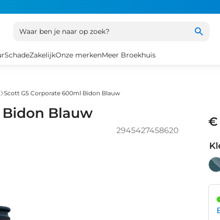
Waar ben je naar op zoek?
ur
Schade
Zakelijk
Onze merken
Meer Broekhuis
Scott G5 Corporate 600ml Bidon Blauw
l Bidon Blauw
€
2945427458620
Kl
Bl