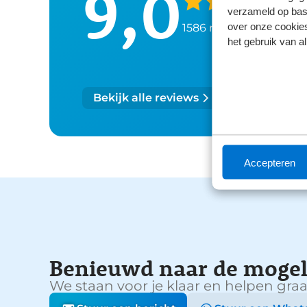
9,0
verzameld op basi
over onze cookies
1586 reviews
het gebruik van a
Bekijk alle reviews
Accepteren
Benieuwd naar de mogel
We staan voor je klaar en helpen graa