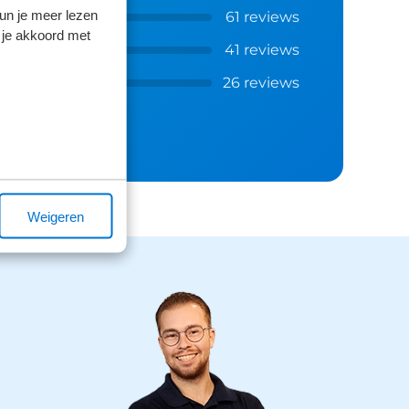
kun je meer lezen
61 reviews
 je akkoord met
41 reviews
26 reviews
Weigeren