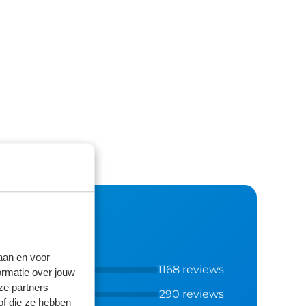
laan en voor
1168 reviews
ormatie over jouw
ze partners
290 reviews
of die ze hebben