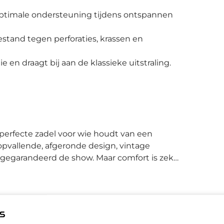
 optimale ondersteuning tijdens ontspannen
stand tegen perforaties, krassen en
 en draagt bij aan de klassieke uitstraling.
t perfecte zadel voor wie houdt van een
jn opvallende, afgeronde design, vintage
 gegarandeerd de show. Maar comfort is zeker
rgt voor een aangename ondersteuning tijdens
ex zadeldek is bestand tegen een stootje en
 het Royal Vacuum systeem blijft het zadel
 zadeldek is extreem duurzaam en kan wel