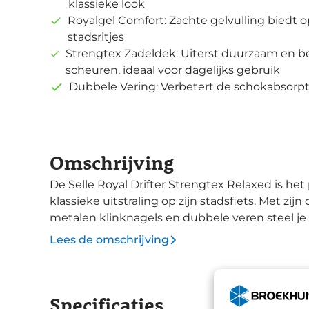
klassieke look
Royalgel Comfort: Zachte gelvulling biedt
stadsritjes
Strengtex Zadeldek: Uiterst duurzaam en be
scheuren, ideaal voor dagelijks gebruik
Dubbele Vering: Verbetert de schokabsorptie
Omschrijving
De Selle Royal Drifter Strengtex Relaxed is he
klassieke uitstraling op zijn stadsfiets. Met zi
metalen klinknagels en dubbele veren steel je
niet vergeten: een laag Royalgel™ vulling zo
Lees de omschrijving
je ontspannen ritjes. Het extra sterke Strengt
gaat jarenlang mee. De Royalgel technologie verzekert een comfortabele rit door de druk te
absorberen en gelijkmatig te verdelen. Dankzij
Specificaties
waterdicht, ook als het regent. Het Strengtex