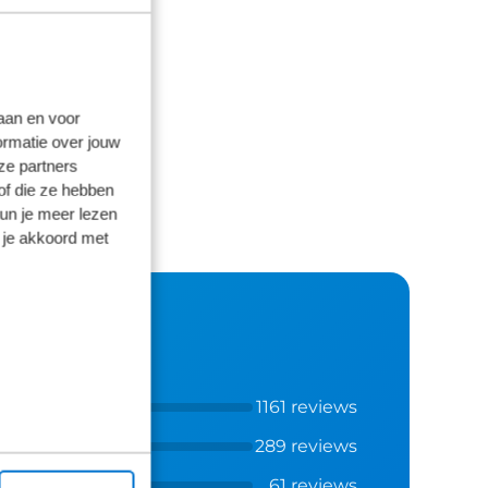
laan en voor
ormatie over jouw
ze partners
of die ze hebben
kun je meer lezen
 je akkoord met
1161 reviews
289 reviews
61 reviews