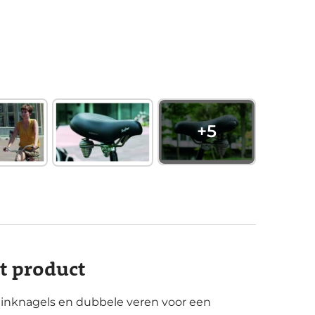
+
5
it product
klinknagels en dubbele veren voor een