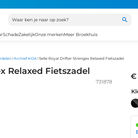
Waar ben je naar op zoek?
ur
Schade
Zakelijk
Onze merken
Meer Broekhuis
rdelen
Archief KOA
Selle Royal Drifter Strengex Relaxed Fietszadel
ex Relaxed Fietszadel
€
731878
Kl