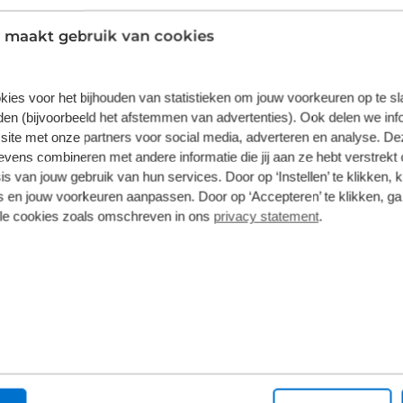
der het zadel
Selle Royal
lijkertijd een prettige vering, waardoor
 maakt gebruik van cookies
opgevangen. Met een lengte van 270 mm en
Fietszadels
, perfect voor een relaxte zithouding.
kies voor het bijhouden van statistieken om jouw voorkeuren op te s
en (bijvoorbeeld het afstemmen van advertenties). Ook delen we inf
site met onze partners voor social media, adverteren en analyse. De
vering van de leverancier. Op basis van beschikbaarheid of
ens combineren met andere informatie die jij aan ze hebt verstrekt 
s van jouw gebruik van hun services. Door op ‘Instellen’ te klikken, 
 en jouw voorkeuren aanpassen. Door op ‘Accepteren’ te klikken, ga
lle cookies zoals omschreven in ons
privacy statement
.
ns zeggen
5
4
3