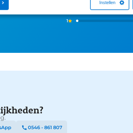
Instellen
2
1
ijkheden?
g.
sApp
0546 - 861 807