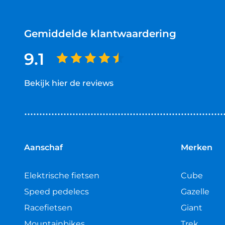
Gemiddelde klantwaardering
9.1
Bekijk hier de reviews
4.5
van
5
sterren
Aanschaf
Merken
Elektrische fietsen
Cube
Speed pedelecs
Gazelle
Racefietsen
Giant
Mountainbikes
Trek