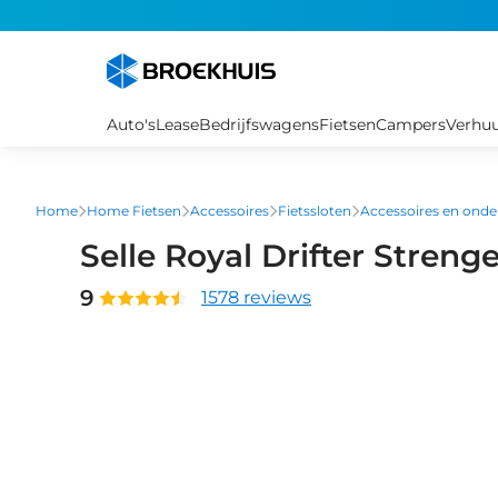
Overslaan
en
naar
de
inhoud
Auto's
Lease
Bedrijfswagens
Fietsen
Campers
Verhu
gaan
Home
Home Fietsen
Accessoires
Fietssloten
Accessoires en onde
Selle Royal Drifter Streng
9
1578 reviews