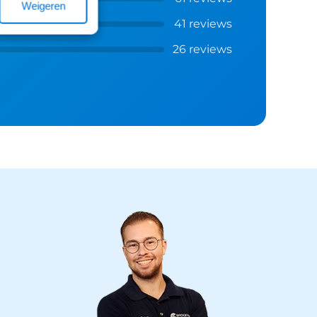
Weigeren
41 reviews
26 reviews