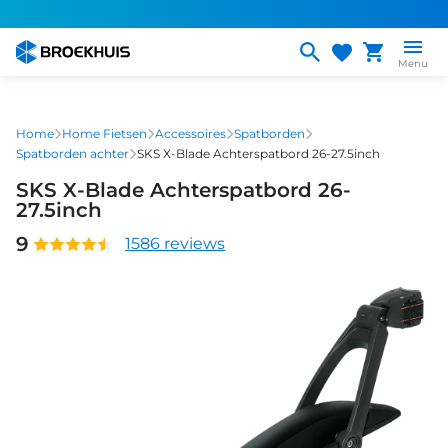
Overslaan
en
naar
Menu
de
inhoud
gaan
Home
Home Fietsen
Accessoires
Spatborden
Spatborden achter
SKS X-Blade Achterspatbord 26-27.5inch
SKS X-Blade Achterspatbord 26-
27.5inch
9
1586 reviews