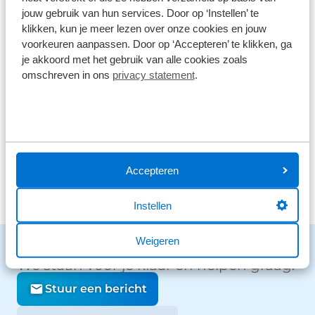
jouw gebruik van hun services. Door op ‘Instellen’ te
1168 reviews
5
klikken, kun je meer lezen over onze cookies en jouw
290 reviews
voorkeuren aanpassen. Door op ‘Accepteren’ te klikken, ga
4
je akkoord met het gebruik van alle cookies zoals
61 reviews
3
omschreven in ons
privacy statement
.
41 reviews
2
26 reviews
1
Bekijk alle reviews
Accepteren
Instellen
Weigeren
Benieuwd naar de mogelijkheden?
We staan voor je klaar en helpen graag.
Stuur een bericht