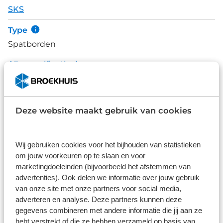
SKS
Type
Spatborden
Alle specificaties
Disclaimer
De specificaties en onderdelen zijn gegeven op basis van aanlevering
van de leverancier. Op basis van beschikbaarheid of wijzigingen bij de
Deze website maakt gebruik van cookies
leverancier kunnen specificaties afwijken.
Wij gebruiken cookies voor het bijhouden van statistieken
om jouw voorkeuren op te slaan en voor
Wat klanten over ons zeggen
marketingdoeleinden (bijvoorbeeld het afstemmen van
advertenties). Ook delen we informatie over jouw gebruik
9,0
van onze site met onze partners voor social media,
adverteren en analyse. Deze partners kunnen deze
1586 reviews
gegevens combineren met andere informatie die jij aan ze
hebt verstrekt of die ze hebben verzameld op basis van