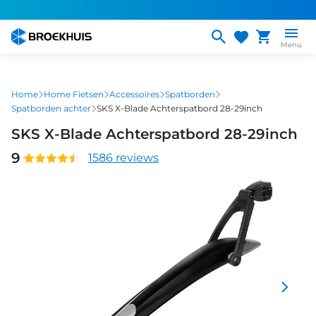
Overslaan
en
naar
Menu
de
inhoud
gaan
Home
Home Fietsen
Accessoires
Spatborden
Spatborden achter
SKS X-Blade Achterspatbord 28-29inch
SKS X-Blade Achterspatbord 28-29inch
9
1586 reviews