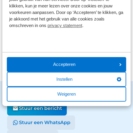
290 reviews
4
klikken, kun je meer lezen over onze cookies en jouw
voorkeuren aanpassen. Door op ‘Accepteren’ te klikken, ga
61 reviews
3
je akkoord met het gebruik van alle cookies zoals
omschreven in ons
privacy statement
.
41 reviews
2
26 reviews
1
Bekijk alle reviews
Accepteren
Instellen
Benieuwd naar de mogelijkheden?
Weigeren
We staan voor je klaar en helpen graag.
Stuur een bericht
Stuur een WhatsApp