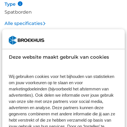
Type
Spatborden
Alle specificaties
Disclaimer
De specificaties en onderdelen zijn gegeven op basis van aanlevering
van de leverancier. Op basis van beschikbaarheid of wijzigingen bij de
leverancier kunnen specificaties afwijken.
Deze website maakt gebruik van cookies
Wij gebruiken cookies voor het bijhouden van statistieken
Wat klanten over ons zeggen
om jouw voorkeuren op te slaan en voor
marketingdoeleinden (bijvoorbeeld het afstemmen van
9,0
advertenties). Ook delen we informatie over jouw gebruik
van onze site met onze partners voor social media,
1586 reviews
adverteren en analyse. Deze partners kunnen deze
gegevens combineren met andere informatie die jij aan ze
hebt verstrekt of die ze hebben verzameld op basis van
1168 reviews
5
jouw gebruik van hun services. Door op ‘Instellen’ te