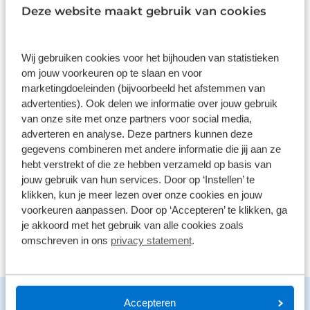
9,0
Deze website maakt gebruik van cookies
1586 reviews
Wij gebruiken cookies voor het bijhouden van statistieken
om jouw voorkeuren op te slaan en voor
1168 reviews
5
marketingdoeleinden (bijvoorbeeld het afstemmen van
290 reviews
4
advertenties). Ook delen we informatie over jouw gebruik
van onze site met onze partners voor social media,
61 reviews
3
adverteren en analyse. Deze partners kunnen deze
41 reviews
2
gegevens combineren met andere informatie die jij aan ze
hebt verstrekt of die ze hebben verzameld op basis van
26 reviews
1
jouw gebruik van hun services. Door op ‘Instellen’ te
klikken, kun je meer lezen over onze cookies en jouw
Bekijk alle reviews
voorkeuren aanpassen. Door op ‘Accepteren’ te klikken, ga
je akkoord met het gebruik van alle cookies zoals
omschreven in ons
privacy statement
.
Benieuwd naar de mogelijkheden?
Accepteren