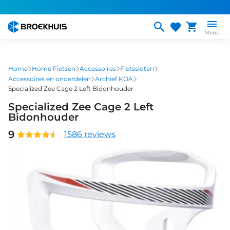
Overslaan
en
naar
Menu
de
inhoud
gaan
Home
Home Fietsen
Accessoires
Fietssloten
Accessoires en onderdelen
Archief KOA
Specialized Zee Cage 2 Left Bidonhouder
Specialized Zee Cage 2 Left
Bidonhouder
9
1586 reviews