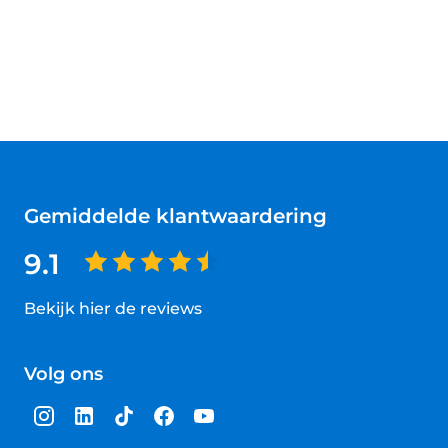
Gemiddelde klantwaardering
9.1
Bekijk hier de reviews
4.5
van
Volg ons
5
sterren