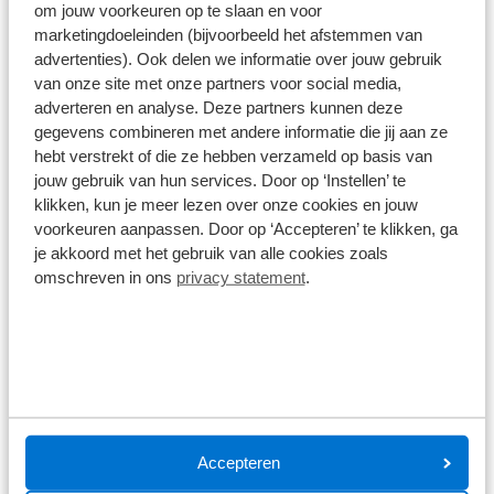
veilig vervoeren.
om jouw voorkeuren op te slaan en voor
Monkey Mee
marketingdoeleinden (bijvoorbeeld het afstemmen van
advertenties). Ook delen we informatie over jouw gebruik
Alle specificaties
van onze site met onze partners voor social media,
adverteren en analyse. Deze partners kunnen deze
Disclaimer
gegevens combineren met andere informatie die jij aan ze
De specificaties en onderdelen zijn gegeven op basis van aanlevering
hebt verstrekt of die ze hebben verzameld op basis van
van de leverancier. Op basis van beschikbaarheid of wijzigingen bij de
jouw gebruik van hun services. Door op ‘Instellen’ te
leverancier kunnen specificaties afwijken.
klikken, kun je meer lezen over onze cookies en jouw
voorkeuren aanpassen. Door op ‘Accepteren’ te klikken, ga
je akkoord met het gebruik van alle cookies zoals
omschreven in ons
privacy statement
.
Wat klanten over ons zeggen
9,0
1586 reviews
1168 reviews
5
Accepteren