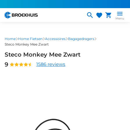
Overslaan
en
naar
Menu
de
inhoud
gaan
Home
Home Fietsen
Accessoires
Bagagedragers
Steco Monkey Mee Zwart
Steco Monkey Mee Zwart
9
1586 reviews