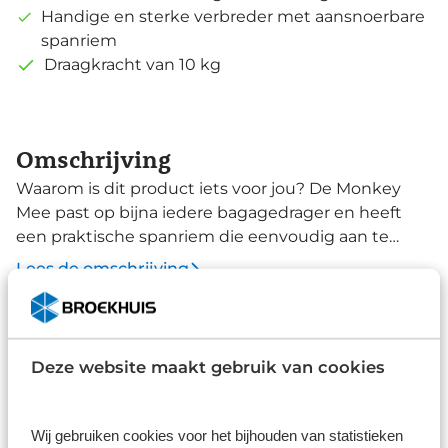
Handige en sterke verbreder met aansnoerbare
spanriem
Draagkracht van 10 kg
Omschrijving
Waarom is dit product iets voor jou? De Monkey
Mee past op bijna iedere bagagedrager en heeft
een praktische spanriem die eenvoudig aan te
snoeren is. Zo kun je jouw schooltas gemakkelijk
Lees de omschrijving
meenemen op je achterdrager. De Monkye Mee is
ontworpen in samenwerking met tassenfabrikant
Kipling, een partij die weet wat nodig is voor
Specificaties
schooltas. Dit weldoordachte item is dan ook bijna
Deze website maakt gebruik van cookies
Merk
onmisbaar voor schoolgaande jeugd. Lange
schooldagen betekent meestal ook meer bagage.
Steco
Geen probleem, de Monkey Mee kan zo'n 10 kg.
Wij gebruiken cookies voor het bijhouden van statistieken
Type