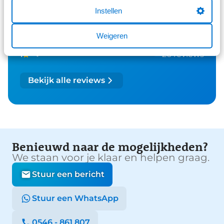
290 reviews
4
Instellen
61 reviews
3
Weigeren
41 reviews
2
26 reviews
1
Bekijk alle reviews
Benieuwd naar de mogelijkheden?
We staan voor je klaar en helpen graag.
Stuur een bericht
Stuur een WhatsApp
0546 - 861 807