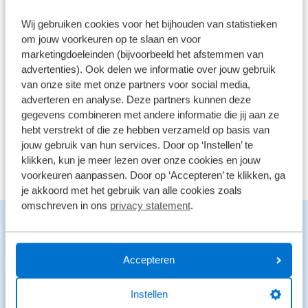
289 reviews
4
Wij gebruiken cookies voor het bijhouden van statistieken
om jouw voorkeuren op te slaan en voor
61 reviews
3
marketingdoeleinden (bijvoorbeeld het afstemmen van
advertenties). Ook delen we informatie over jouw gebruik
41 reviews
2
van onze site met onze partners voor social media,
26 reviews
1
adverteren en analyse. Deze partners kunnen deze
gegevens combineren met andere informatie die jij aan ze
hebt verstrekt of die ze hebben verzameld op basis van
Bekijk alle reviews
jouw gebruik van hun services. Door op ‘Instellen’ te
klikken, kun je meer lezen over onze cookies en jouw
voorkeuren aanpassen. Door op ‘Accepteren’ te klikken, ga
je akkoord met het gebruik van alle cookies zoals
omschreven in ons
privacy statement
.
Benieuwd naar de mogelijkheden?
We staan voor je klaar en helpen graag.
Accepteren
Stuur een bericht
Instellen
Stuur een WhatsApp