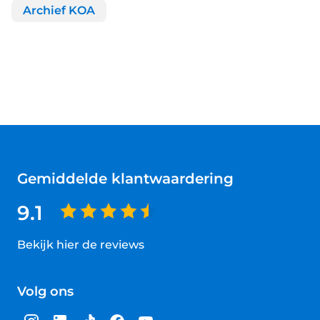
Archief KOA
Gemiddelde klantwaardering
9.1
Bekijk hier de reviews
4.5
van
Volg ons
5
sterren