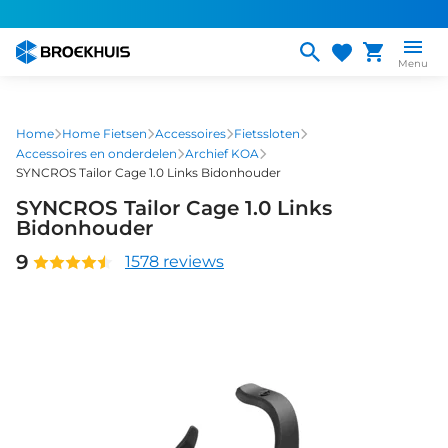
Overslaan
en
naar
Menu
de
inhoud
gaan
Home
Home Fietsen
Accessoires
Fietssloten
Accessoires en onderdelen
Archief KOA
SYNCROS Tailor Cage 1.0 Links Bidonhouder
SYNCROS Tailor Cage 1.0 Links
Bidonhouder
9
1578 reviews