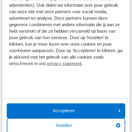
comfort, zelfs tijdens langere en veeleisende ritten.
Alle specificaties
advertenties). Ook delen we informatie over jouw gebruik
Zachte overgangen bij de uitsparing voorkomen
van onze site met onze partners voor social media,
randdruk en het zadeloppervlak, aangepast aan de
Disclaimer
adverteren en analyse. Deze partners kunnen deze
zitbotbreedte, verdeelt het lichaamsgewicht
De specificaties en onderdelen zijn gegeven op basis van aanlevering
gegevens combineren met andere informatie die jij aan ze
van de leverancier. Op basis van beschikbaarheid of wijzigingen bij de
optimaal, Het Terry Butterfly Exera Gel zadel is een
hebt verstrekt of die ze hebben verzameld op basis van
leverancier kunnen specificaties afwijken.
uitstekende keuze voor sportieve e-bikers. Of je nu
jouw gebruik van hun services. Door op ‘Instellen’ te
op een e-MTB, e-gravelbike of e-touringfiets rijdt,
klikken, kun je meer lezen over onze cookies en jouw
dit zadel zorgt voor een comfortabele ervaring, zelfs
voorkeuren aanpassen. Door op ‘Accepteren’ te klikken, ga
als je tochten langer en uitdagender worden.
je akkoord met het gebruik van alle cookies zoals
Wat klanten over ons zeggen
omschreven in ons
privacy statement
.
9,0
1586 reviews
1168 reviews
5
Accepteren
290 reviews
4
Instellen
61 reviews
3