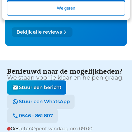
41 reviews
2
Weigeren
26 reviews
1
Bekijk alle reviews
Benieuwd naar de mogelijkheden?
We staan voor je klaar en helpen graag.
Stuur een bericht
Stuur een WhatsApp
0546 - 861 807
Gesloten
Opent vandaag om 09:00