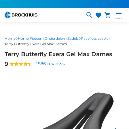
Overslaan
en
naar
Menu
de
inhoud
gaan
Home
Home Fietsen
Onderdelen
Zadels
Racefiets zadels
Terry Butterfly Exera Gel Max Dames
Terry Butterfly Exera Gel Max Dames
9
1586 reviews