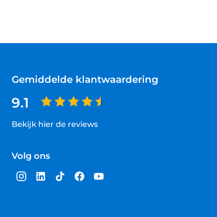
Gemiddelde klantwaardering
9.1
Bekijk hier de reviews
4.5
van
Volg ons
5
sterren