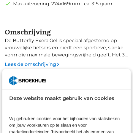
Max-uitvoering: 274x169mm | ca. 315 gram
Omschrijving
De Butterfly Exera Gel is speciaal afgestemd op
vrouwelijke fietsers en biedt een sportieve, slanke
vorm die maximale bewegingsvrijheid geeft. Het 3-
zone comfortprincipe ondersteunt je in een
Lees de omschrijving
atletische, niet-racegerichte fietshouding. De
strategisch geplaatste uitsparing aan de voorzijde,
specifiek aangepast aan de vrouwelijke anatomie,
Specificaties
beschermt het genitale gebied tegen druk en
Merk
ongemak. Dit zadel combineert stevig Comfort
Deze website maakt gebruik van cookies
Foam met gelpads die oneffenheden in het
Terry
wegdek merkbaar dempen. Dit zorgt voor een
Type
Wij gebruiken cookies voor het bijhouden van statistieken
optimale drukverdeling over de zitbotjes en
om jouw voorkeuren op te slaan en voor
Fietszadels
effectieve schokabsorptie, wat bijdraagt aan
marketingdoeleinden (bijvoorbeeld het afstemmen van