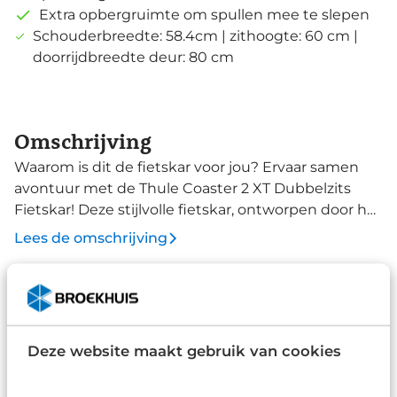
Extra opbergruimte om spullen mee te slepen
Schouderbreedte: 58.4cm | zithoogte: 60 cm |
doorrijdbreedte deur: 80 cm
Omschrijving
Waarom is dit de fietskar voor jou? Ervaar samen
avontuur met de Thule Coaster 2 XT Dubbelzits
Fietskar! Deze stijlvolle fietskar, ontworpen door het
vertrouwde merk Thule, biedt ruimte voor twee
Lees de omschrijving
kinderen en zorgt voor een veilige en comfortabele
rit. Met zijn robuuste ontwerp en slimme
functionaliteiten is deze fietskar perfect voor
Specificaties
gezinsuitstapjes. De fietstrailer is eenvoudig om te
Merk
vormen naar een wandelwagen met de
Deze website maakt gebruik van cookies
basiswandelkit met verstelbare duwbeugel en
Thule
extra bergruimte. Aan de fiets bevestigen is
Type