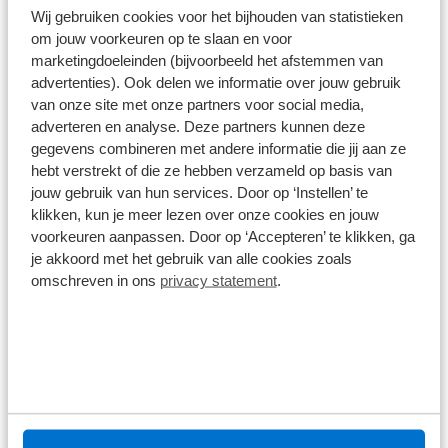
makkelijk door het gepatenteerde&nbsp;ezHitch
Wij gebruiken cookies voor het bijhouden van statistieken
Fietskarren
bevestigingssysteem. Geniet van de frisse lucht en
om jouw voorkeuren op te slaan en voor
de mooie omgeving terwijl je kinderen genieten
marketingdoeleinden (bijvoorbeeld het afstemmen van
Alle specificaties
van hun eigen uitzicht. Maak van elke fietstocht
advertenties). Ook delen we informatie over jouw gebruik
een onvergetelijke ervaring!
van onze site met onze partners voor social media,
Disclaimer
adverteren en analyse. Deze partners kunnen deze
De specificaties en onderdelen zijn gegeven op basis van aanlevering
van de leverancier. Op basis van beschikbaarheid of wijzigingen bij de
gegevens combineren met andere informatie die jij aan ze
leverancier kunnen specificaties afwijken.
hebt verstrekt of die ze hebben verzameld op basis van
jouw gebruik van hun services. Door op ‘Instellen’ te
klikken, kun je meer lezen over onze cookies en jouw
voorkeuren aanpassen. Door op ‘Accepteren’ te klikken, ga
je akkoord met het gebruik van alle cookies zoals
Wat klanten over ons zeggen
omschreven in ons
privacy statement
.
9,0
1586 reviews
1168 reviews
5