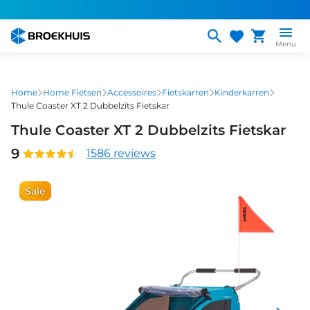
Overslaan
en
naar
Menu
de
inhoud
gaan
Home
Home Fietsen
Accessoires
Fietskarren
Kinderkarren
Thule Coaster XT 2 Dubbelzits Fietskar
Thule Coaster XT 2 Dubbelzits Fietskar
9
1586 reviews
Sale