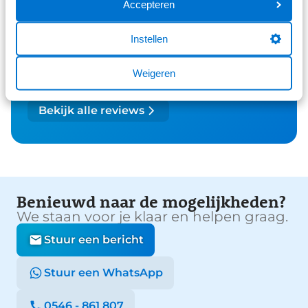
290 reviews
4
Accepteren
61 reviews
3
Instellen
41 reviews
2
Weigeren
26 reviews
1
Bekijk alle reviews
Benieuwd naar de mogelijkheden?
We staan voor je klaar en helpen graag.
Stuur een bericht
Stuur een WhatsApp
0546 - 861 807